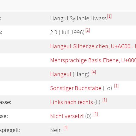
[1]
:
Hangul Syllable Hwass
[2]
:
2.0 (Juli 1996)
Hangeul-Silbenzeichen, U+AC00 -
Mehrsprachige Basis-Ebene, U+00
[4]
Hangeul
(Hang)
[1]
Sonstiger Buchstabe
(Lo)
[1]
asse:
Links nach rechts
(L)
[1]
se:
Nicht versetzt
(0)
[1]
spiegelt:
Nein