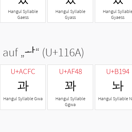
Hangul Syllable
Hangul Syllable
Hangul Syllabl
Gaess
Gyass
Gyaess
 auf „
ᅪ
“ (U+116A)
U+ACFC
U+AF48
U+B194
과
꽈
놔
Hangul Syllable Gwa
Hangul Syllable
Hangul Syllable 
Ggwa