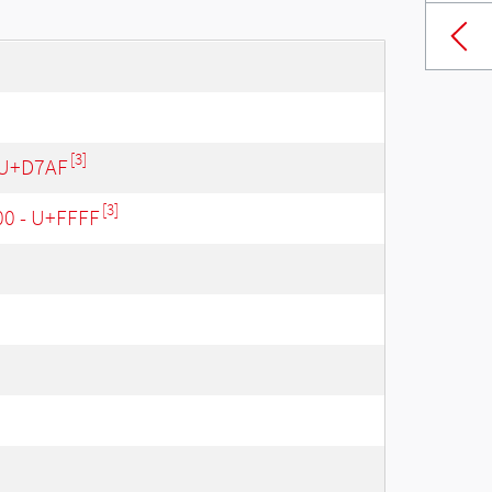
[3]
 U+D7AF
[3]
00 - U+FFFF