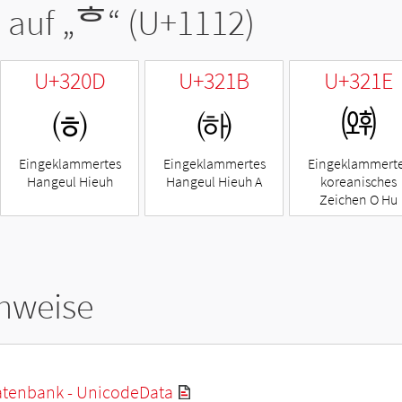
 auf „
ᄒ
“ (U+1112)
U+320D
U+321B
U+321E
㈍
㈛
㈞
Eingeklammertes
Eingeklammertes
Eingeklammert
Hangeul Hieuh
Hangeul Hieuh A
koreanisches
Zeichen O Hu
hweise
tenbank - UnicodeData