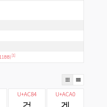
[1]
11BB)
U+AC84
U+ACA0
겄
겠