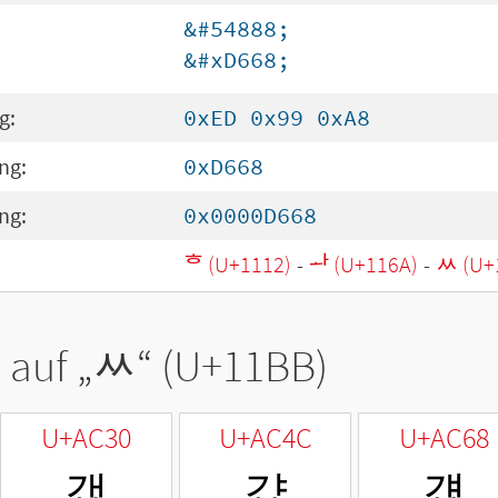
&#54888;
&#xD668;
g:
0xED 0x99 0xA8
ng:
0xD668
ng:
0x0000D668
ᄒ (U+1112)
-
ᅪ (U+116A)
-
ᆻ (U+
 auf „
ᆻ
“ (U+11BB)
U+AC30
U+AC4C
U+AC68
갰
걌
걨