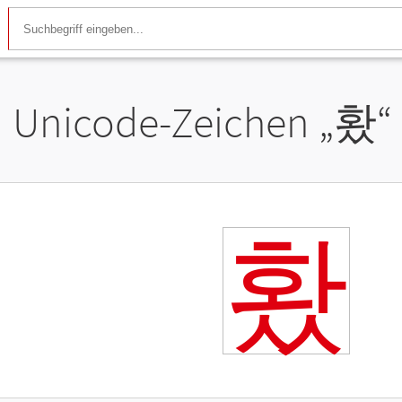
Unicode-Zeichen „
홨
“
홨