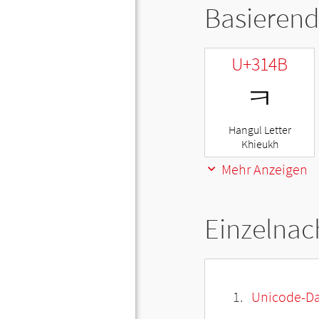
Basierend
U+314B
ㅋ
Hangul Letter
Khieukh
Mehr Anzeigen
Einzelnac
Unicode-Da