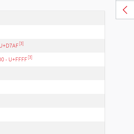
[3]
 U+D7AF
[3]
00 - U+FFFF