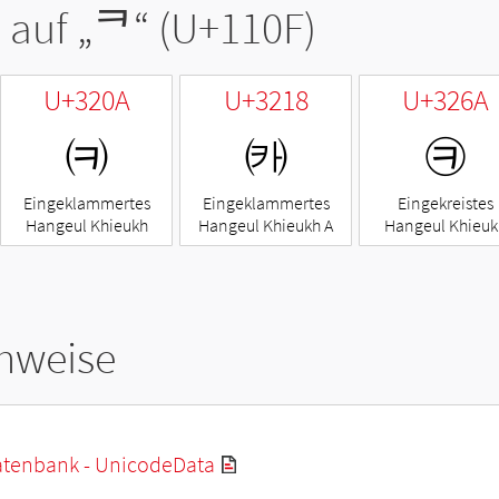
 auf „
ᄏ
“ (U+110F)
U+320A
U+3218
U+326A
㈊
㈘
㉪
Eingeklammertes
Eingeklammertes
Eingekreistes
Hangeul Khieukh
Hangeul Khieukh A
Hangeul Khieuk
hweise
tenbank - UnicodeData