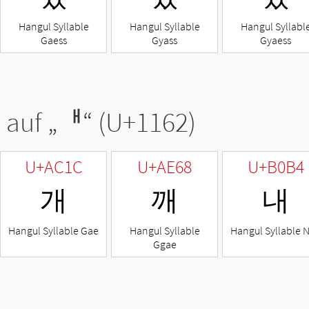
Hangul Syllable
Hangul Syllable
Hangul Syllabl
Gaess
Gyass
Gyaess
 auf „
ᅢ
“ (U+1162)
U+AC1C
U+AE68
U+B0B4
개
깨
내
Hangul Syllable Gae
Hangul Syllable
Hangul Syllable 
Ggae