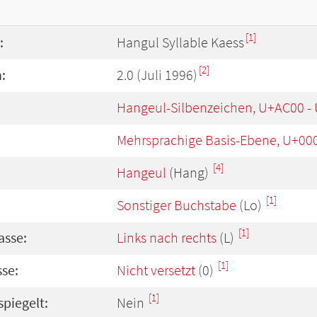
[1]
:
Hangul Syllable Kaess
[2]
:
2.0 (Juli 1996)
Hangeul-Silbenzeichen, U+AC00 -
Mehrsprachige Basis-Ebene, U+00
[4]
Hangeul
(Hang)
[1]
Sonstiger Buchstabe
(Lo)
[1]
asse:
Links nach rechts
(L)
[1]
se:
Nicht versetzt
(0)
[1]
spiegelt:
Nein