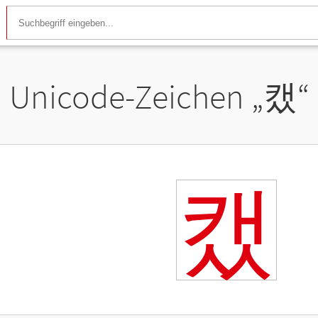
Unicode-Zeichen „
캤
“
캤