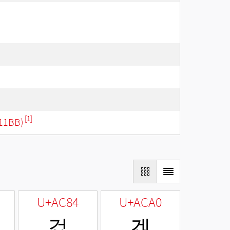
[1]
11BB)
U+AC84
U+ACA0
겄
겠