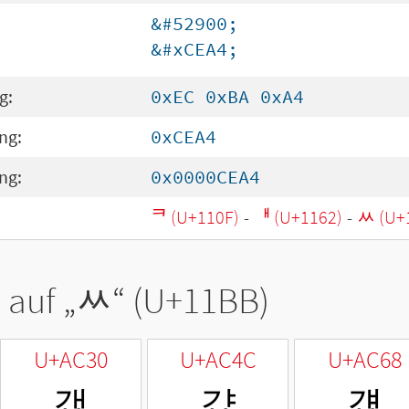
&#52900;
&#xCEA4;
g:
0xEC 0xBA 0xA4
ng:
0xCEA4
ng:
0x0000CEA4
ᄏ (U+110F)
-
ᅢ (U+1162)
-
ᆻ (U+
 auf „
ᆻ
“ (U+11BB)
U+AC30
U+AC4C
U+AC68
갰
걌
걨