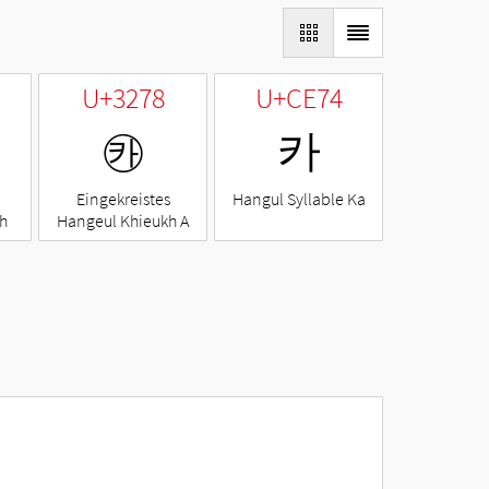
U+3278
U+CE74
㉸
카
Eingekreistes
Hangul Syllable Ka
h
Hangeul Khieukh A