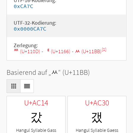
UTF-16-Kodierung:
0xCA7C
UTF-32-Kodierung:
0x0000CA7C
Zerlegung:
[1]
ᄍ (U+110D)
-
ᅦ (U+1166)
-
ᆻ (U+11BB)
Basierend auf „
ᆻ
“ (U+11BB)
U+AC14
U+AC30
갔
갰
Hangul Syllable Gass
Hangul Syllable Gaess