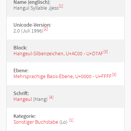
Name (englisch):
[1]
Hangul Syllable Jjess
Unicode-Version:
[2]
2.0 (Juli 1996)
Block:
[3]
Hangeul-Silbenzeichen, U+AC00 - U+D7AF
Ebene:
[3]
Mehrsprachige Basis-Ebene, U+0000 - U+FFFF
Schrift:
[4]
Hangeul
(Hang)
Kategorie:
[1]
Sonstiger Buchstabe
(Lo)