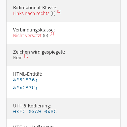
Bidirektional-Klasse:
[1]
Links nach rechts
(L)
Verbindungsklasse:
[1]
Nicht versetzt
(0)
Zeichen wird gespiegelt:
[1]
Nein
HTML-Entität:
&#51836;
&#xCA7C;
UTF-8-Kodierung:
0xEC 0xA9 0xBC