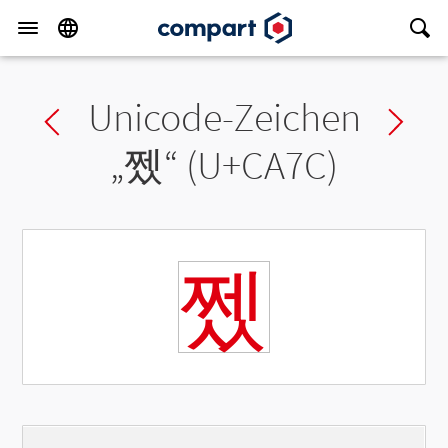
Unicode-Zeichen
Previous char
Ne
„
쩼
“ (U+CA7C)
쩼