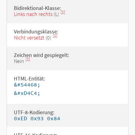
Bidirektional-Klasse:
[1]
Links nach rechts
(L)
Verbindungsklasse:
[1]
Nicht versetzt
(0)
Zeichen wird gespiegelt:
[1]
Nein
HTML-Entität:
&#54468;
&#xD4C4;
UTF-8-Kodierung:
0xED 0x93 0x84