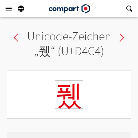
Unicode-Zeichen
Previous char
Ne
„
퓄
“ (U+D4C4)
퓄