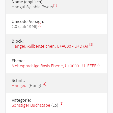
Name (englisch):
[1]
Hangul Syllable Pwess
Unicode-Version:
[2]
2.0 (Juli 1996)
Block:
[3]
Hangeul-Silbenzeichen, U+AC00 - U+D7AF
Ebene:
[3]
Mehrsprachige Basis-Ebene, U+0000 - U+FFFF
Schrift:
[4]
Hangeul
(Hang)
Kategorie:
[1]
Sonstiger Buchstabe
(Lo)