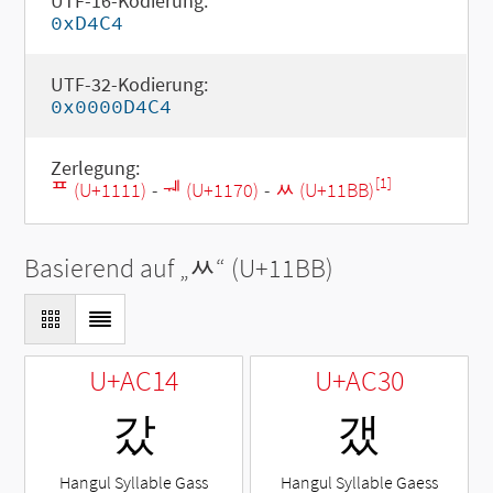
UTF-16-Kodierung:
0xD4C4
UTF-32-Kodierung:
0x0000D4C4
Zerlegung:
[1]
ᄑ (U+1111)
-
ᅰ (U+1170)
-
ᆻ (U+11BB)
Basierend auf „
ᆻ
“ (U+11BB)
U+AC14
U+AC30
갔
갰
Hangul Syllable Gass
Hangul Syllable Gaess