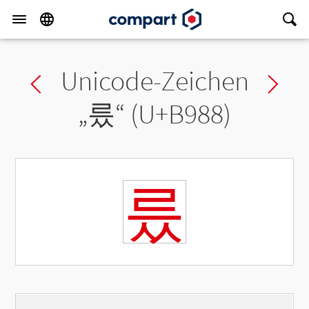
Unicode-Zeichen
Previous char
Ne
„
릈
“ (U+B988)
릈