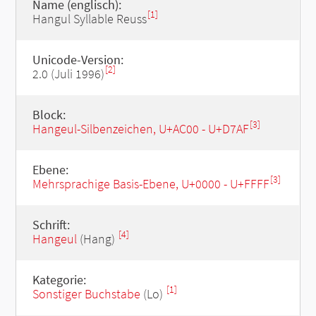
Name (englisch):
[1]
Hangul Syllable Reuss
Unicode-Version:
[2]
2.0 (Juli 1996)
Block:
[3]
Hangeul-Silbenzeichen, U+AC00 - U+D7AF
Ebene:
[3]
Mehrsprachige Basis-Ebene, U+0000 - U+FFFF
Schrift:
[4]
Hangeul
(Hang)
Kategorie:
[1]
Sonstiger Buchstabe
(Lo)