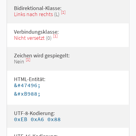
Bidirektional-Klasse:
[1]
Links nach rechts
(L)
Verbindungsklasse:
[1]
Nicht versetzt
(0)
Zeichen wird gespiegelt:
[1]
Nein
HTML-Entität:
&#47496;
&#xB988;
UTF-8-Kodierung:
0xEB 0xA6 0x88