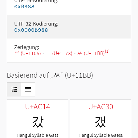
UTF-16-Kodierung:
0xB988
UTF-32-Kodierung:
0x0000B988
Zerlegung:
[1]
ᄅ (U+1105)
-
ᅳ (U+1173)
-
ᆻ (U+11BB)
Basierend auf „
ᆻ
“ (U+11BB)
U+AC14
U+AC30
갔
갰
Hangul Syllable Gass
Hangul Syllable Gaess