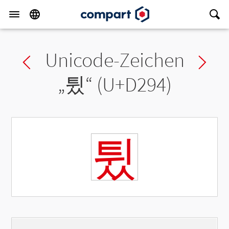
Unicode-Zeichen
Previous char
Ne
„
튔
“ (U+D294)
튔