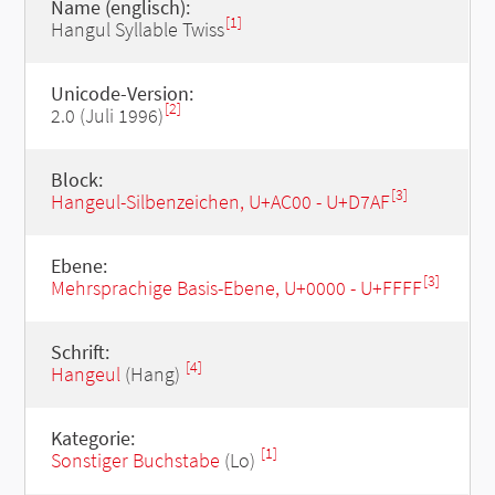
Name (englisch):
[1]
Hangul Syllable Twiss
Unicode-Version:
[2]
2.0 (Juli 1996)
Block:
[3]
Hangeul-Silbenzeichen, U+AC00 - U+D7AF
Ebene:
[3]
Mehrsprachige Basis-Ebene, U+0000 - U+FFFF
Schrift:
[4]
Hangeul
(Hang)
Kategorie:
[1]
Sonstiger Buchstabe
(Lo)