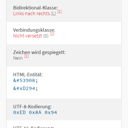
Bidirektional-Klasse:
[1]
Links nach rechts
(L)
Verbindungsklasse:
[1]
Nicht versetzt
(0)
Zeichen wird gespiegelt:
[1]
Nein
HTML-Entität:
&#53908;
&#xD294;
UTF-8-Kodierung:
0xED 0x8A 0x94