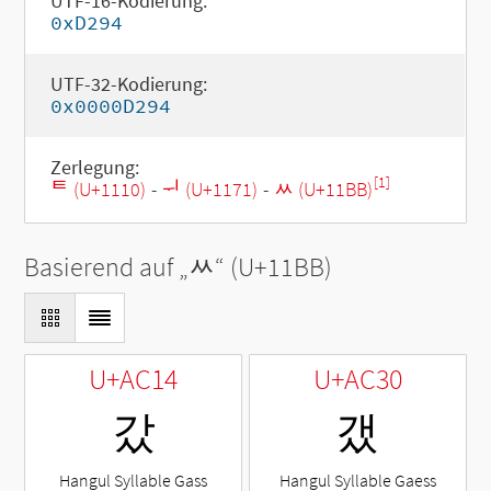
UTF-16-Kodierung:
0xD294
UTF-32-Kodierung:
0x0000D294
Zerlegung:
[1]
ᄐ (U+1110)
-
ᅱ (U+1171)
-
ᆻ (U+11BB)
Basierend auf „
ᆻ
“ (U+11BB)
U+AC14
U+AC30
갔
갰
Hangul Syllable Gass
Hangul Syllable Gaess