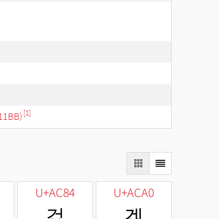
[1]
11BB)
U+AC84
U+ACA0
겄
겠