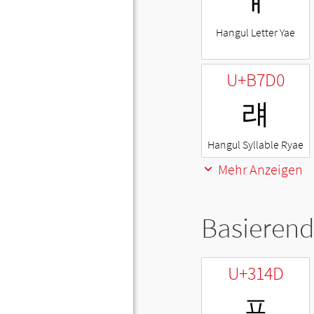
ㅒ
Hangul Letter Yae
U+B7D0
럐
Hangul Syllable Ryae
Mehr Anzeigen
Basierend
U+314D
ㅍ