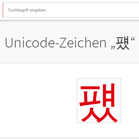
Unicode-Zeichen „
퍴
“
퍴