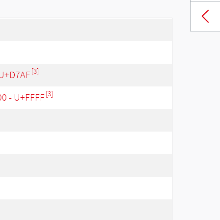
[3]
 U+D7AF
[3]
00 - U+FFFF