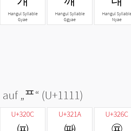
걔
꺠
냬
Hangul Syllable
Hangul Syllable
Hangul Syllabl
Gyae
Ggyae
Nyae
 auf „
ᄑ
“ (U+1111)
U+320C
U+321A
U+326C
㈌
㈚
㉬