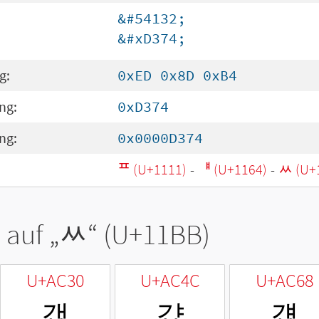
&#54132;
&#xD374;
g:
0xED 0x8D 0xB4
ng:
0xD374
ng:
0x0000D374
ᄑ (U+1111)
-
ᅤ (U+1164)
-
ᆻ (U+
 auf „
ᆻ
“ (U+11BB)
U+AC30
U+AC4C
U+AC68
갰
걌
걨