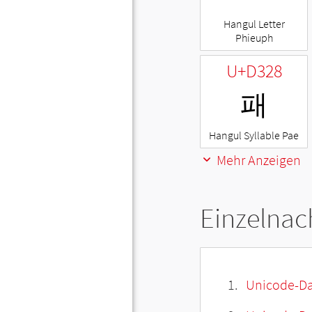
Hangul Letter
Phieuph
U+D328
패
Hangul Syllable Pae
Mehr Anzeigen
Einzelnac
Unicode-Da