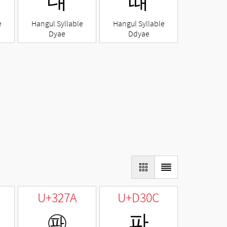
댸
떄
e
Hangul Syllable
Hangul Syllable
Dyae
Ddyae
U+327A
U+D30C
㉺
파