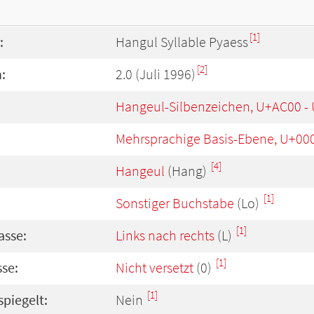
[1]
:
Hangul Syllable Pyaess
[2]
:
2.0 (Juli 1996)
Hangeul-Silbenzeichen, U+AC00 -
Mehrsprachige Basis-Ebene, U+00
[4]
Hangeul
(Hang)
[1]
Sonstiger Buchstabe
(Lo)
[1]
asse:
Links nach rechts
(L)
[1]
se:
Nicht versetzt
(0)
[1]
spiegelt:
Nein