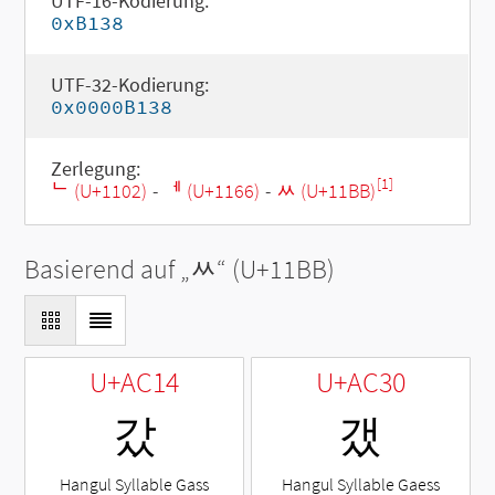
UTF-16-Kodierung:
0xB138
UTF-32-Kodierung:
0x0000B138
Zerlegung:
[1]
ᄂ (U+1102)
-
ᅦ (U+1166)
-
ᆻ (U+11BB)
Basierend auf „
ᆻ
“ (U+11BB)
U+AC14
U+AC30
갔
갰
Hangul Syllable Gass
Hangul Syllable Gaess