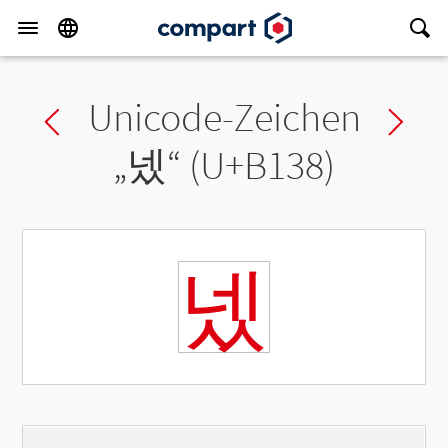
Unicode-Zeichen
Previous char
Ne
„
넸
“ (U+B138)
넸