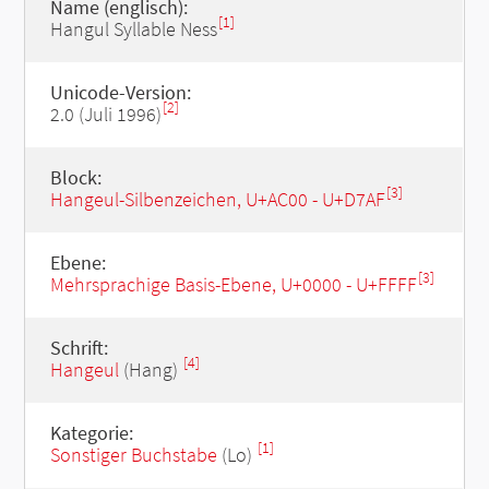
Name (englisch):
[1]
Hangul Syllable Ness
Unicode-Version:
[2]
2.0 (Juli 1996)
Block:
[3]
Hangeul-Silbenzeichen, U+AC00 - U+D7AF
Ebene:
[3]
Mehrsprachige Basis-Ebene, U+0000 - U+FFFF
Schrift:
[4]
Hangeul
(Hang)
Kategorie:
[1]
Sonstiger Buchstabe
(Lo)