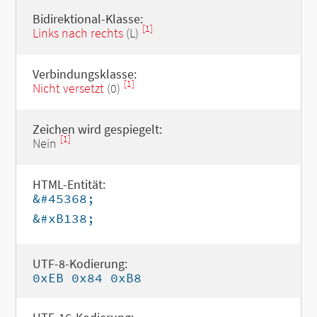
Bidirektional-Klasse:
[1]
Links nach rechts
(L)
Verbindungsklasse:
[1]
Nicht versetzt
(0)
Zeichen wird gespiegelt:
[1]
Nein
HTML-Entität:
&#45368;
&#xB138;
UTF-8-Kodierung:
0xEB 0x84 0xB8