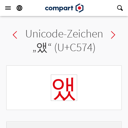
Unicode-Zeichen
Previous char
Ne
„
앴
“ (U+C574)
앴