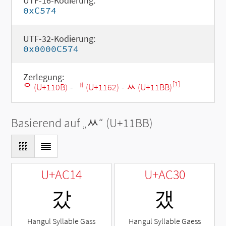
UTF-16-Kodierung:
0xC574
UTF-32-Kodierung:
0x0000C574
Zerlegung:
[1]
ᄋ (U+110B)
-
ᅢ (U+1162)
-
ᆻ (U+11BB)
Basierend auf „
ᆻ
“ (U+11BB)
U+AC14
U+AC30
갔
갰
Hangul Syllable Gass
Hangul Syllable Gaess