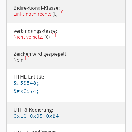
Bidirektional-Klasse:
[1]
Links nach rechts
(L)
Verbindungsklasse:
[1]
Nicht versetzt
(0)
Zeichen wird gespiegelt:
[1]
Nein
HTML-Entität:
&#50548;
&#xC574;
UTF-8-Kodierung:
0xEC 0x95 0xB4