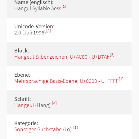
Name (englisch):
[1]
Hangul Syllable Aess
Unicode-Version:
[2]
2.0 (Juli 1996)
Block:
[3]
Hangeul-Silbenzeichen, U+AC00 - U+D7AF
Ebene:
[3]
Mehrsprachige Basis-Ebene, U+0000 - U+FFFF
Schrift:
[4]
Hangeul
(Hang)
Kategorie:
[1]
Sonstiger Buchstabe
(Lo)