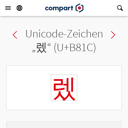
Unicode-Zeichen
Previous char
Ne
„
렜
“ (U+B81C)
렜