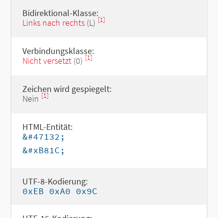
Bidirektional-Klasse:
[1]
Links nach rechts
(L)
Verbindungsklasse:
[1]
Nicht versetzt
(0)
Zeichen wird gespiegelt:
[1]
Nein
HTML-Entität:
&#47132;
&#xB81C;
UTF-8-Kodierung:
0xEB 0xA0 0x9C