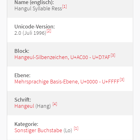
Name (englisch):
[1]
Hangul Syllable Ress
Unicode-Version:
[2]
2.0 (Juli 1996)
Block:
[3]
Hangeul-Silbenzeichen, U+AC00 - U+D7AF
Ebene:
[3]
Mehrsprachige Basis-Ebene, U+0000 - U+FFFF
Schrift:
[4]
Hangeul
(Hang)
Kategorie:
[1]
Sonstiger Buchstabe
(Lo)