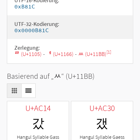
UTF-16-Kodierung:
0xB81C
UTF-32-Kodierung:
0x0000B81C
Zerlegung:
[1]
ᄅ (U+1105)
-
ᅦ (U+1166)
-
ᆻ (U+11BB)
Basierend auf „
ᆻ
“ (U+11BB)
U+AC14
U+AC30
갔
갰
Hangul Syllable Gass
Hangul Syllable Gaess