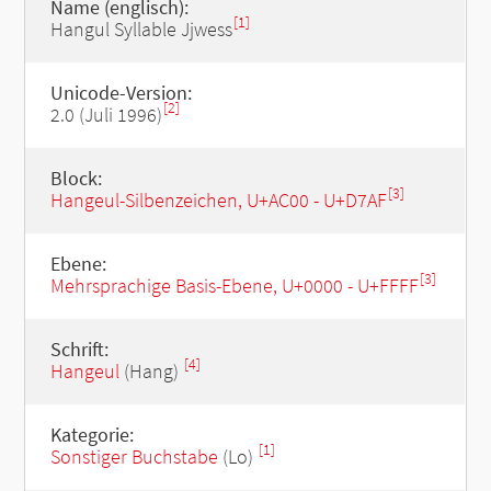
Name (englisch):
[1]
Hangul Syllable Jjwess
Unicode-Version:
[2]
2.0 (Juli 1996)
Block:
[3]
Hangeul-Silbenzeichen, U+AC00 - U+D7AF
Ebene:
[3]
Mehrsprachige Basis-Ebene, U+0000 - U+FFFF
Schrift:
[4]
Hangeul
(Hang)
Kategorie:
[1]
Sonstiger Buchstabe
(Lo)