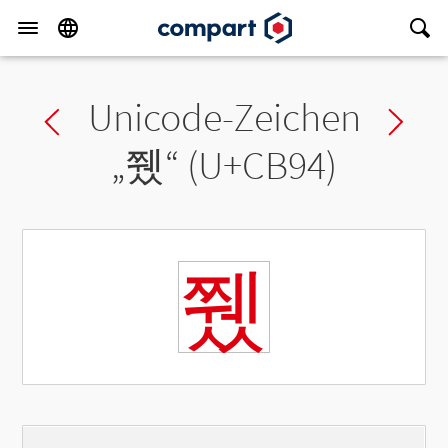
Unicode-Zeichen
Previous char
Ne
„
쮔
“ (U+CB94)
쮔