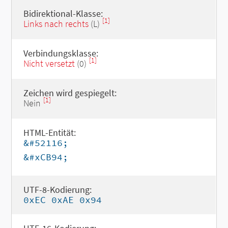
Bidirektional-Klasse:
[1]
Links nach rechts
(L)
Verbindungsklasse:
[1]
Nicht versetzt
(0)
Zeichen wird gespiegelt:
[1]
Nein
HTML-Entität:
&#52116;
&#xCB94;
UTF-8-Kodierung:
0xEC 0xAE 0x94