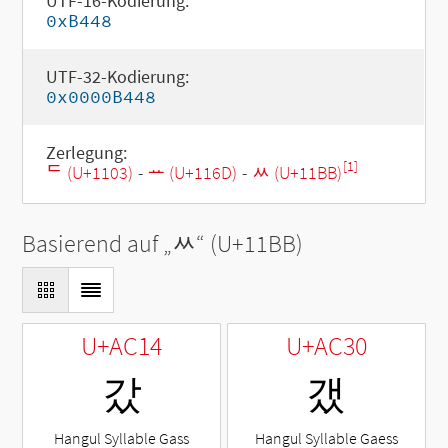
UTF-16-Kodierung:
0xB448
UTF-32-Kodierung:
0x0000B448
Zerlegung:
[1]
ᄃ (U+1103)
-
ᅭ (U+116D)
-
ᆻ (U+11BB)
Basierend auf „
ᆻ
“ (U+11BB)
U+AC14
U+AC30
갔
갰
Hangul Syllable Gass
Hangul Syllable Gaess