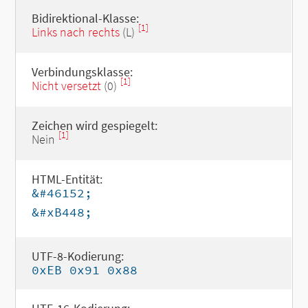
Bidirektional-Klasse:
[1]
Links nach rechts
(L)
Verbindungsklasse:
[1]
Nicht versetzt
(0)
Zeichen wird gespiegelt:
[1]
Nein
HTML-Entität:
&#46152;
&#xB448;
UTF-8-Kodierung:
0xEB 0x91 0x88