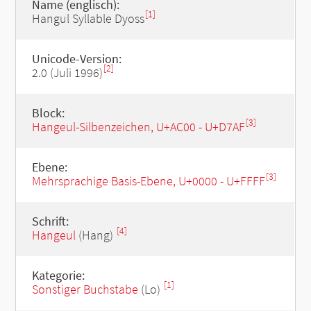
Name (englisch):
[1]
Hangul Syllable Dyoss
Unicode-Version:
[2]
2.0 (Juli 1996)
Block:
[3]
Hangeul-Silbenzeichen, U+AC00 - U+D7AF
Ebene:
[3]
Mehrsprachige Basis-Ebene, U+0000 - U+FFFF
Schrift:
[4]
Hangeul
(Hang)
Kategorie:
[1]
Sonstiger Buchstabe
(Lo)