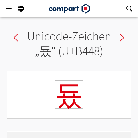
Unicode-Zeichen
Previous char
Ne
„
둈
“ (U+B448)
둈