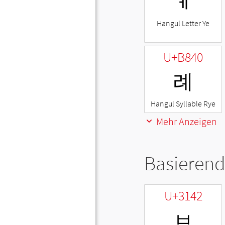
ㅖ
Hangul Letter Ye
U+B840
례
Hangul Syllable Rye
Mehr Anzeigen
Basierend
U+3142
ㅂ