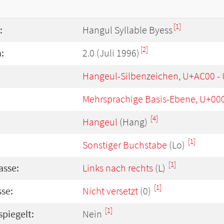
[1]
:
Hangul Syllable Byess
[2]
:
2.0 (Juli 1996)
Hangeul-Silbenzeichen, U+AC00 -
Mehrsprachige Basis-Ebene, U+00
[4]
Hangeul
(Hang)
[1]
Sonstiger Buchstabe
(Lo)
[1]
asse:
Links nach rechts
(L)
[1]
se:
Nicht versetzt
(0)
[1]
spiegelt:
Nein