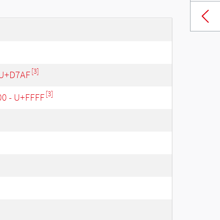
[3]
 U+D7AF
[3]
00 - U+FFFF