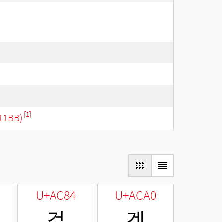
[1]
11BB)
U+AC84
U+ACA0
겄
겠