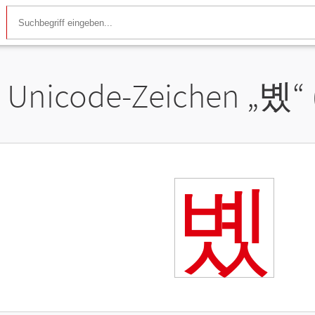
Unicode-Zeichen „
볬
“
볬