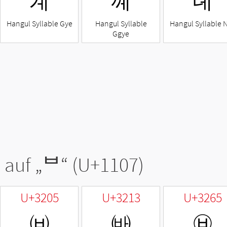
계
꼐
녜
Hangul Syllable Gye
Hangul Syllable
Hangul Syllable 
Ggye
 auf „
ᄇ
“ (U+1107)
U+3205
U+3213
U+3265
㈅
㈓
㉥