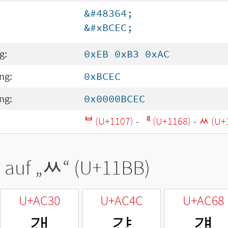
&#48364;
&#xBCEC;
g:
0xEB 0xB3 0xAC
ng:
0xBCEC
ng:
0x0000BCEC
ᄇ (U+1107)
-
ᅨ (U+1168)
-
ᆻ (U+
 auf „
ᆻ
“ (U+11BB)
U+AC30
U+AC4C
U+AC68
갰
걌
걨