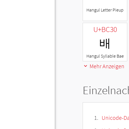
Hangul Letter Pieup
U+BC30
배
Hangul Syllable Bae
Mehr Anzeigen
Einzelnac
Unicode-Da