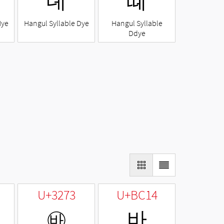
뎨
뗴
Nye
Hangul Syllable Dye
Hangul Syllable
Ddye
U+3273
U+BC14
㉳
바