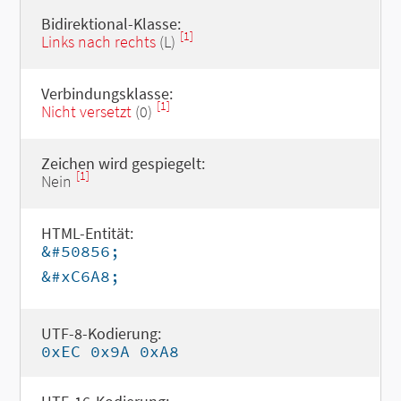
Bidirektional-Klasse:
[1]
Links nach rechts
(L)
Verbindungsklasse:
[1]
Nicht versetzt
(0)
Zeichen wird gespiegelt:
[1]
Nein
HTML-Entität:
&#50856;
&#xC6A8;
UTF-8-Kodierung:
0xEC 0x9A 0xA8