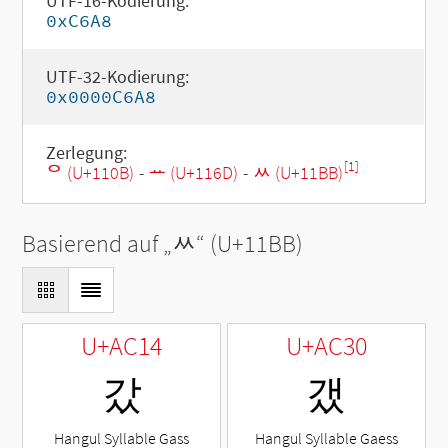
UTF-16-Kodierung:
0xC6A8
UTF-32-Kodierung:
0x0000C6A8
Zerlegung:
[1]
ᄋ (U+110B)
-
ᅭ (U+116D)
-
ᆻ (U+11BB)
Basierend auf „
ᆻ
“ (U+11BB)
U+AC14
U+AC30
갔
갰
Hangul Syllable Gass
Hangul Syllable Gaess