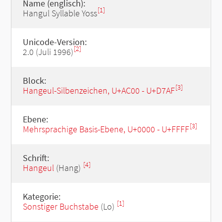
Name (englisch):
[1]
Hangul Syllable Yoss
Unicode-Version:
[2]
2.0 (Juli 1996)
Block:
[3]
Hangeul-Silbenzeichen, U+AC00 - U+D7AF
Ebene:
[3]
Mehrsprachige Basis-Ebene, U+0000 - U+FFFF
Schrift:
[4]
Hangeul
(Hang)
Kategorie:
[1]
Sonstiger Buchstabe
(Lo)