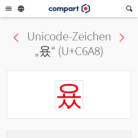
Unicode-Zeichen
Previous char
Ne
„
욨
“ (U+C6A8)
욨