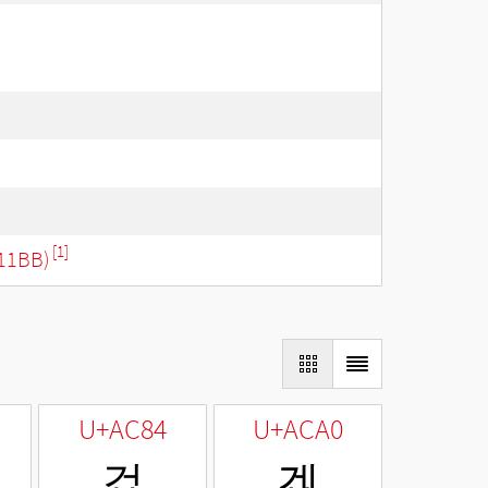
[1]
11BB)
U+AC84
U+ACA0
겄
겠