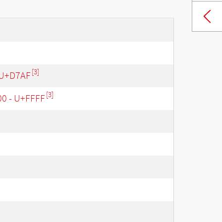
[3]
 U+D7AF
[3]
00 - U+FFFF