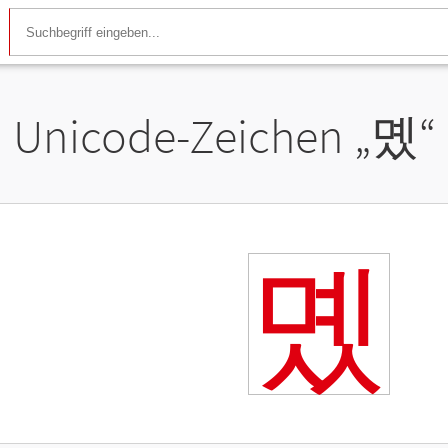
Unicode-Zeichen „
몠
“
몠