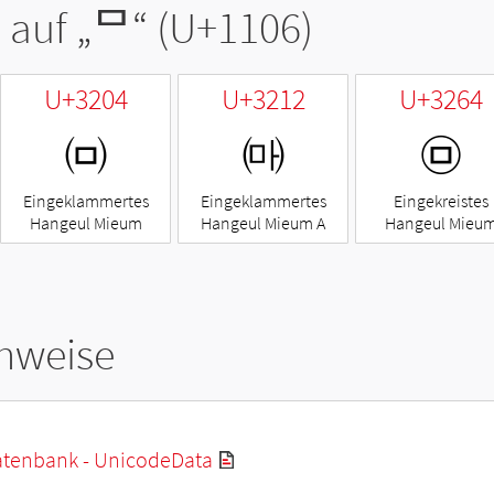
 auf „
ᄆ
“ (U+1106)
U+3204
U+3212
U+3264
㈄
㈒
㉤
Eingeklammertes
Eingeklammertes
Eingekreistes
Hangeul Mieum
Hangeul Mieum A
Hangeul Mieu
hweise
tenbank - UnicodeData