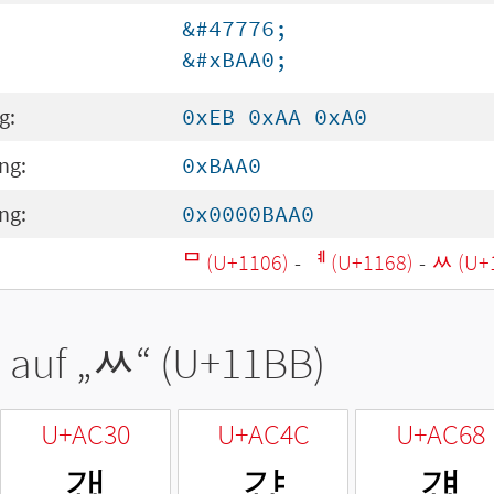
&#47776;
&#xBAA0;
g:
0xEB 0xAA 0xA0
ng:
0xBAA0
ng:
0x0000BAA0
ᄆ (U+1106)
-
ᅨ (U+1168)
-
ᆻ (U+
 auf „
ᆻ
“ (U+11BB)
U+AC30
U+AC4C
U+AC68
갰
걌
걨