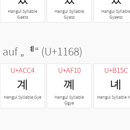
Hangul Syllable
Hangul Syllable
Hangul Syllabl
Gaess
Gyass
Gyaess
 auf „
ᅨ
“ (U+1168)
U+ACC4
U+AF10
U+B15C
계
꼐
녜
Hangul Syllable Gye
Hangul Syllable
Hangul Syllable 
Ggye