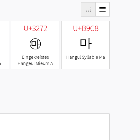
U+3272
U+B9C8
㉲
마
Eingekreistes
Hangul Syllable Ma
m
Hangeul Mieum A