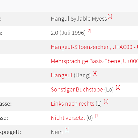
[1]
:
Hangul Syllable Myess
[2]
:
2.0 (Juli 1996)
Hangeul-Silbenzeichen, U+AC00 -
Mehrsprachige Basis-Ebene, U+00
[4]
Hangeul
(Hang)
[1]
Sonstiger Buchstabe
(Lo)
[1]
asse:
Links nach rechts
(L)
[1]
se:
Nicht versetzt
(0)
[1]
spiegelt:
Nein