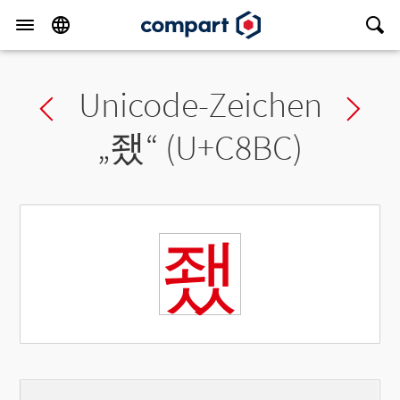
Unicode-Zeichen
Previous char
Ne
„
좼
“ (U+C8BC)
좼