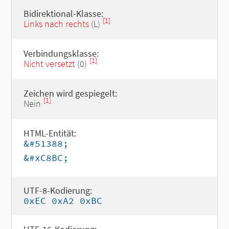
Bidirektional-Klasse:
[1]
Links nach rechts
(L)
Verbindungsklasse:
[1]
Nicht versetzt
(0)
Zeichen wird gespiegelt:
[1]
Nein
HTML-Entität:
&#51388;
&#xC8BC;
UTF-8-Kodierung:
0xEC 0xA2 0xBC