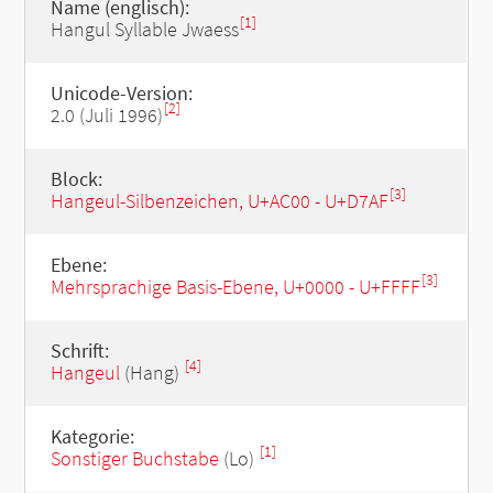
Name (englisch):
[1]
Hangul Syllable Jwaess
Unicode-Version:
[2]
2.0 (Juli 1996)
Block:
[3]
Hangeul-Silbenzeichen, U+AC00 - U+D7AF
Ebene:
[3]
Mehrsprachige Basis-Ebene, U+0000 - U+FFFF
Schrift:
[4]
Hangeul
(Hang)
Kategorie:
[1]
Sonstiger Buchstabe
(Lo)