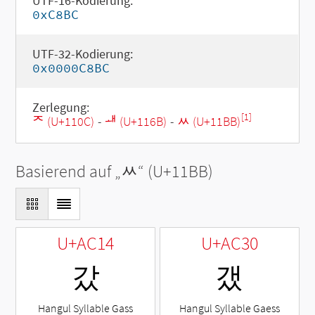
UTF-16-Kodierung:
0xC8BC
UTF-32-Kodierung:
0x0000C8BC
Zerlegung:
[1]
ᄌ (U+110C)
-
ᅫ (U+116B)
-
ᆻ (U+11BB)
Basierend auf „
ᆻ
“ (U+11BB)
U+AC14
U+AC30
갔
갰
Hangul Syllable Gass
Hangul Syllable Gaess