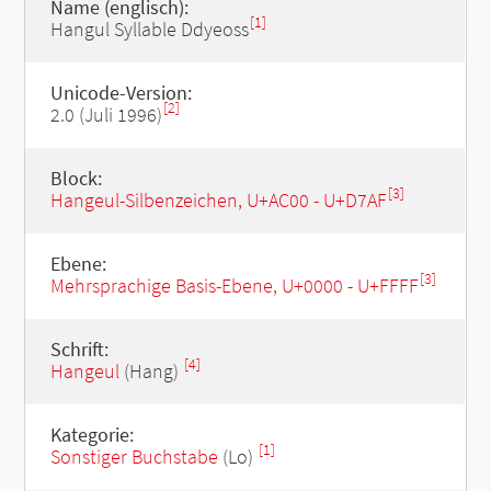
Name (englisch):
[1]
Hangul Syllable Ddyeoss
Unicode-Version:
[2]
2.0 (Juli 1996)
Block:
[3]
Hangeul-Silbenzeichen, U+AC00 - U+D7AF
Ebene:
[3]
Mehrsprachige Basis-Ebene, U+0000 - U+FFFF
Schrift:
[4]
Hangeul
(Hang)
Kategorie:
[1]
Sonstiger Buchstabe
(Lo)