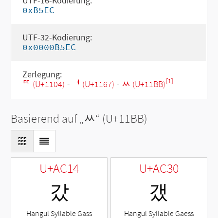
UTF-16-Kodierung:
0xB5EC
UTF-32-Kodierung:
0x0000B5EC
Zerlegung:
[1]
ᄄ (U+1104)
-
ᅧ (U+1167)
-
ᆻ (U+11BB)
Basierend auf „
ᆻ
“ (U+11BB)
U+AC14
U+AC30
갔
갰
Hangul Syllable Gass
Hangul Syllable Gaess