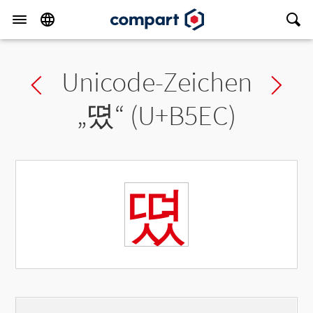
Unicode-Zeichen
Previous char
Ne
„
뗬
“ (U+B5EC)
뗬