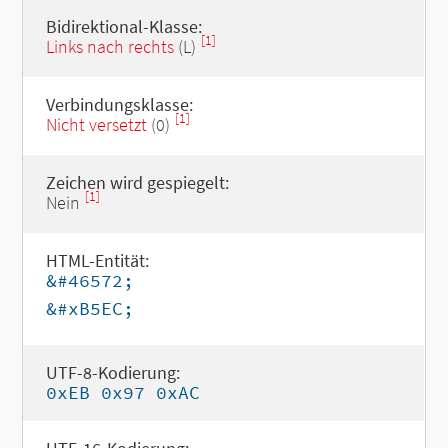
Bidirektional-Klasse:
[1]
Links nach rechts
(L)
Verbindungsklasse:
[1]
Nicht versetzt
(0)
Zeichen wird gespiegelt:
[1]
Nein
HTML-Entität:
&#46572;
&#xB5EC;
UTF-8-Kodierung:
0xEB 0x97 0xAC