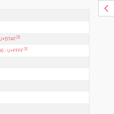
[3]
 U+D7AF
[3]
00 - U+FFFF