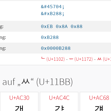
&#45704;
&#xB288;
g:
0xEB 0x8A 0x88
ng:
0xB288
ng:
0x0000B288
ᄂ (U+1102)
-
ᅲ (U+1172)
-
ᆻ (U+
 auf „
ᆻ
“ (U+11BB)
U+AC30
U+AC4C
U+AC68
갰
걌
걨