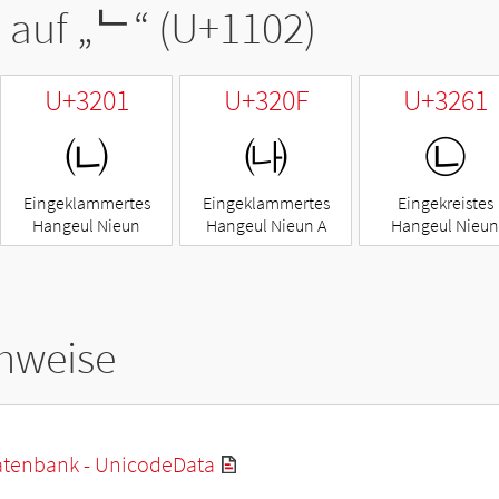
 auf „
ᄂ
“ (U+1102)
U+3201
U+320F
U+3261
㈁
㈏
㉡
Eingeklammertes
Eingeklammertes
Eingekreistes
Hangeul Nieun
Hangeul Nieun A
Hangeul Nieun
hweise
tenbank - UnicodeData