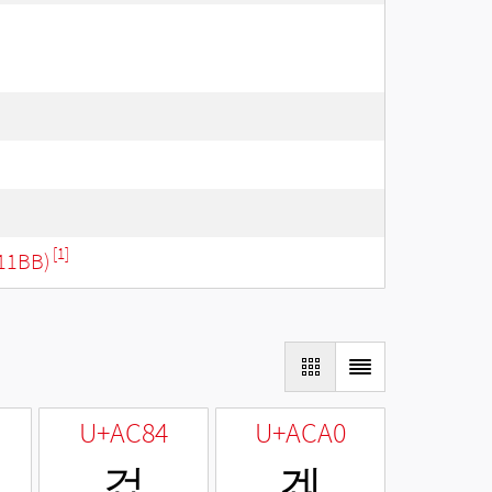
[1]
11BB)
U+AC84
U+ACA0
겄
겠