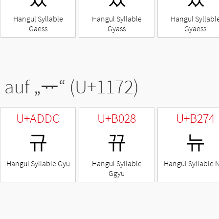
Hangul Syllable
Hangul Syllable
Hangul Syllabl
Gaess
Gyass
Gyaess
 auf „
ᅲ
“ (U+1172)
U+ADDC
U+B028
U+B274
규
뀨
뉴
Hangul Syllable Gyu
Hangul Syllable
Hangul Syllable 
Ggyu