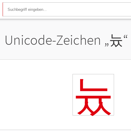
Unicode-Zeichen „
늈
“
늈