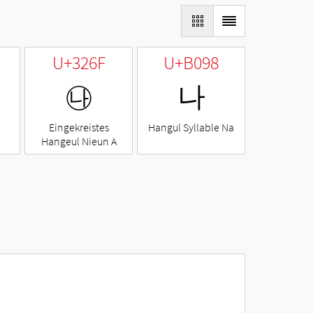
U+326F
U+B098
㉯
나
Eingekreistes
Hangul Syllable Na
Hangeul Nieun A