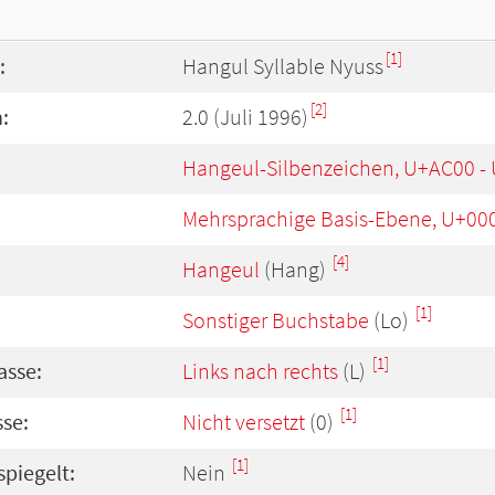
[1]
:
Hangul Syllable Nyuss
[2]
:
2.0 (Juli 1996)
Hangeul-Silbenzeichen, U+AC00 -
Mehrsprachige Basis-Ebene, U+00
[4]
Hangeul
(Hang)
[1]
Sonstiger Buchstabe
(Lo)
[1]
asse:
Links nach rechts
(L)
[1]
se:
Nicht versetzt
(0)
[1]
spiegelt:
Nein