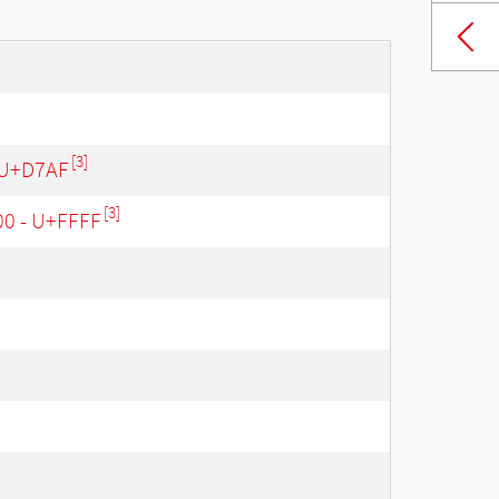
[3]
 U+D7AF
[3]
00 - U+FFFF