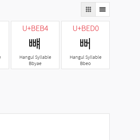
U+BEB4
U+BED0
뺴
뻐
e
Hangul Syllable
Hangul Syllable
Bbyae
Bbeo