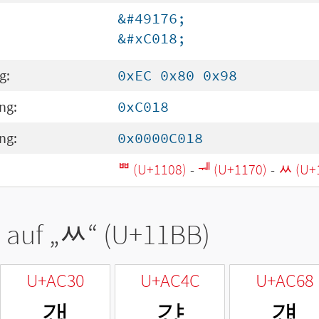
&#49176;
&#xC018;
g:
0xEC 0x80 0x98
ng:
0xC018
ng:
0x0000C018
ᄈ (U+1108)
-
ᅰ (U+1170)
-
ᆻ (U+
 auf „
ᆻ
“ (U+11BB)
U+AC30
U+AC4C
U+AC68
갰
걌
걨