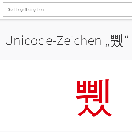
Unicode-Zeichen „
쀘
“
쀘