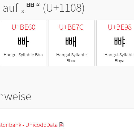
 auf „
ᄈ
“ (U+1108)
U+BE60
U+BE7C
U+BE98
빠
빼
뺘
Hangul Syllable Bba
Hangul Syllable
Hangul Syllabl
Bbae
Bbya
hweise
tenbank - UnicodeData