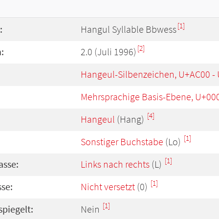
[1]
:
Hangul Syllable Bbwess
[2]
:
2.0 (Juli 1996)
Hangeul-Silbenzeichen, U+AC00 -
Mehrsprachige Basis-Ebene, U+00
[4]
Hangeul
(Hang)
[1]
Sonstiger Buchstabe
(Lo)
[1]
asse:
Links nach rechts
(L)
[1]
se:
Nicht versetzt
(0)
[1]
spiegelt:
Nein