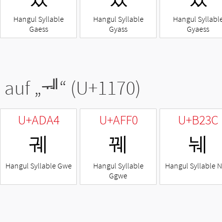
Hangul Syllable
Hangul Syllable
Hangul Syllabl
Gaess
Gyass
Gyaess
 auf „
ᅰ
“ (U+1170)
U+ADA4
U+AFF0
U+B23C
궤
꿰
눼
Hangul Syllable Gwe
Hangul Syllable
Hangul Syllable 
Ggwe