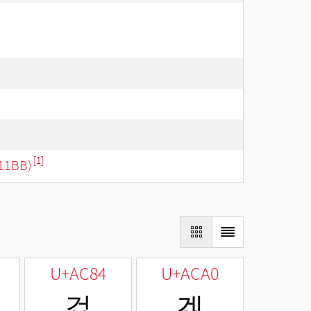
[1]
11BB)
U+AC84
U+ACA0
겄
겠