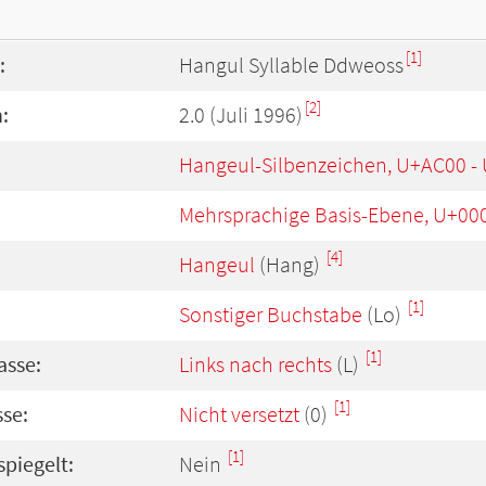
[1]
:
Hangul Syllable Ddweoss
[2]
:
2.0 (Juli 1996)
Hangeul-Silbenzeichen, U+AC00 -
Mehrsprachige Basis-Ebene, U+00
[4]
Hangeul
(Hang)
[1]
Sonstiger Buchstabe
(Lo)
[1]
asse:
Links nach rechts
(L)
[1]
se:
Nicht versetzt
(0)
[1]
spiegelt:
Nein