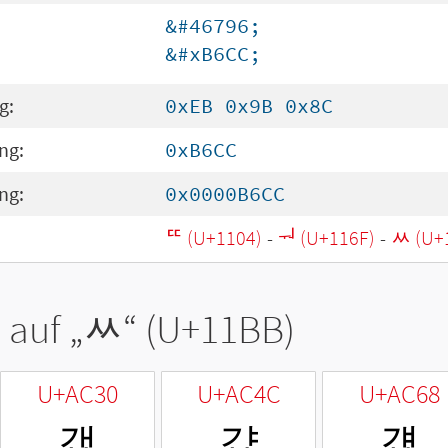
&#46796;
&#xB6CC;
g:
0xEB 0x9B 0x8C
ng:
0xB6CC
ng:
0x0000B6CC
ᄄ (U+1104)
-
ᅯ (U+116F)
-
ᆻ (U+
 auf „
ᆻ
“ (U+11BB)
U+AC30
U+AC4C
U+AC68
갰
걌
걨