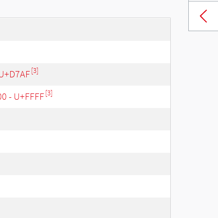
[3]
 U+D7AF
[3]
00 - U+FFFF