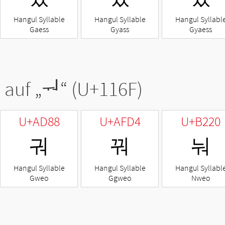
Hangul Syllable
Hangul Syllable
Hangul Syllabl
Gaess
Gyass
Gyaess
 auf „
ᅯ
“ (U+116F)
U+AD88
U+AFD4
U+B220
궈
꿔
눠
Hangul Syllable
Hangul Syllable
Hangul Syllabl
Gweo
Ggweo
Nweo