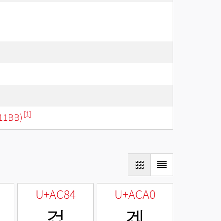
[1]
11BB)
U+AC84
U+ACA0
겄
겠