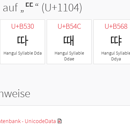
 auf „
ᄄ
“ (U+1104)
U+B530
U+B54C
U+B568
따
때
땨
Hangul Syllable Dda
Hangul Syllable
Hangul Syllabl
Ddae
Ddya
hweise
tenbank - UnicodeData