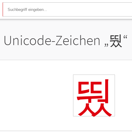
Unicode-Zeichen „
뛌
“
뛌