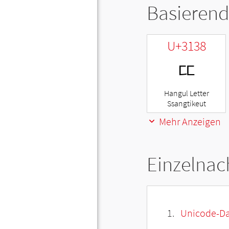
Basierend
U+3138
ㄸ
Hangul Letter
Ssangtikeut
Mehr Anzeigen
Einzelnac
Unicode-Da