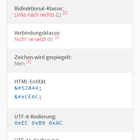
Bidirektional-Klasse:
[1]
Links nach rechts
(L)
Verbindungsklasse:
[1]
Nicht versetzt
(0)
Zeichen wird gespiegelt:
[1]
Nein
HTML-Entität:
&#52844;
&#xCE6C;
UTF-8-Kodierung:
0xEC 0xB9 0xAC