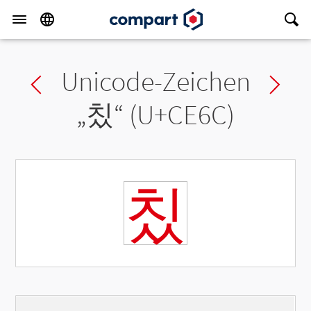
Unicode-Zeichen
Previous char
Ne
„
칬
“ (U+CE6C)
칬