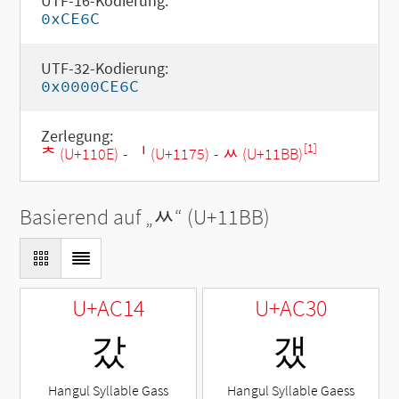
UTF-16-Kodierung:
0xCE6C
UTF-32-Kodierung:
0x0000CE6C
Zerlegung:
[1]
ᄎ (U+110E)
-
ᅵ (U+1175)
-
ᆻ (U+11BB)
Basierend auf „
ᆻ
“ (U+11BB)
U+AC14
U+AC30
갔
갰
Hangul Syllable Gass
Hangul Syllable Gaess