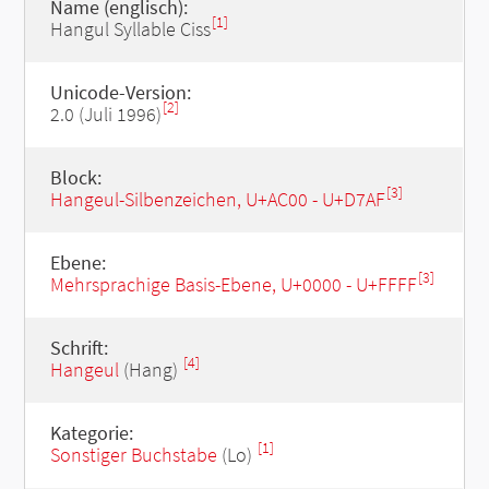
Name (englisch):
[1]
Hangul Syllable Ciss
Unicode-Version:
[2]
2.0 (Juli 1996)
Block:
[3]
Hangeul-Silbenzeichen, U+AC00 - U+D7AF
Ebene:
[3]
Mehrsprachige Basis-Ebene, U+0000 - U+FFFF
Schrift:
[4]
Hangeul
(Hang)
Kategorie:
[1]
Sonstiger Buchstabe
(Lo)