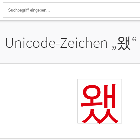
Unicode-Zeichen „
왰
“
왰