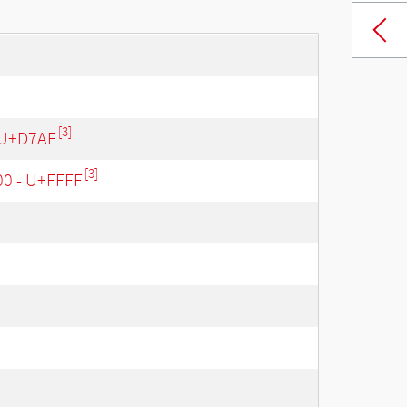
[3]
 U+D7AF
[3]
00 - U+FFFF