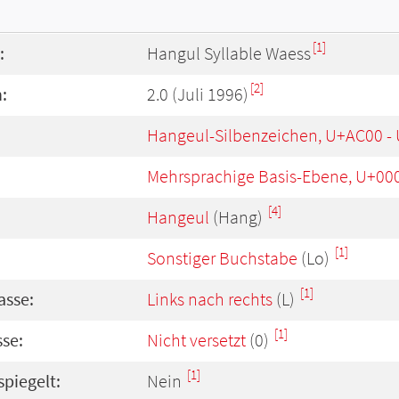
[1]
:
Hangul Syllable Waess
[2]
:
2.0 (Juli 1996)
Hangeul-Silbenzeichen, U+AC00 -
Mehrsprachige Basis-Ebene, U+00
[4]
Hangeul
(Hang)
[1]
Sonstiger Buchstabe
(Lo)
[1]
asse:
Links nach rechts
(L)
[1]
se:
Nicht versetzt
(0)
[1]
spiegelt:
Nein