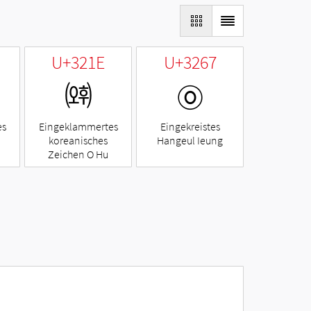
U+321E
U+3267
㈞
㉧
es
Eingeklammertes
Eingekreistes
koreanisches
Hangeul Ieung
Zeichen O Hu