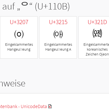
 auf „
ᄋ
“ (U+110B)
U+3207
U+3215
U+321D
㈇
㈕
㈝
Eingeklammertes
Eingeklammertes
Eingeklammert
Hangeul Ieung
Hangeul Ieung A
koreanisches
Zeichen Ojeon
hweise
tenbank - UnicodeData