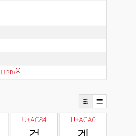
[1]
11BB)
U+AC84
U+ACA0
겄
겠