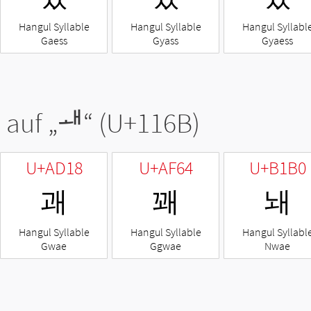
Hangul Syllable
Hangul Syllable
Hangul Syllabl
Gaess
Gyass
Gyaess
 auf „
ᅫ
“ (U+116B)
U+AD18
U+AF64
U+B1B0
괘
꽤
놰
Hangul Syllable
Hangul Syllable
Hangul Syllabl
Gwae
Ggwae
Nwae