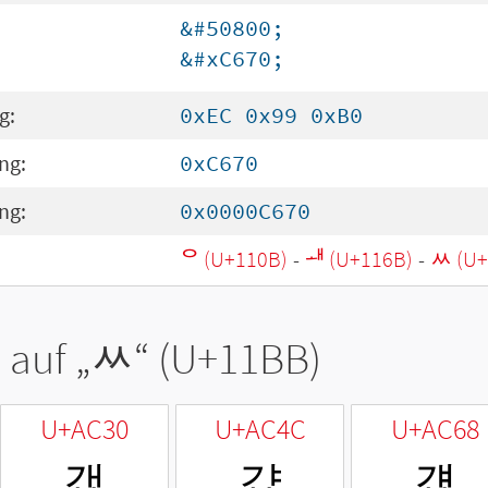
&#50800;
&#xC670;
g:
0xEC 0x99 0xB0
ng:
0xC670
ng:
0x0000C670
ᄋ (U+110B)
-
ᅫ (U+116B)
-
ᆻ (U+
 auf „
ᆻ
“ (U+11BB)
U+AC30
U+AC4C
U+AC68
갰
걌
걨