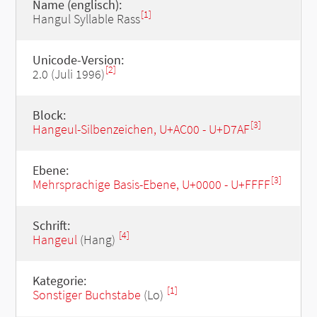
Name (englisch):
[1]
Hangul Syllable Rass
Unicode-Version:
[2]
2.0 (Juli 1996)
Block:
[3]
Hangeul-Silbenzeichen, U+AC00 - U+D7AF
Ebene:
[3]
Mehrsprachige Basis-Ebene, U+0000 - U+FFFF
Schrift:
[4]
Hangeul
(Hang)
Kategorie:
[1]
Sonstiger Buchstabe
(Lo)