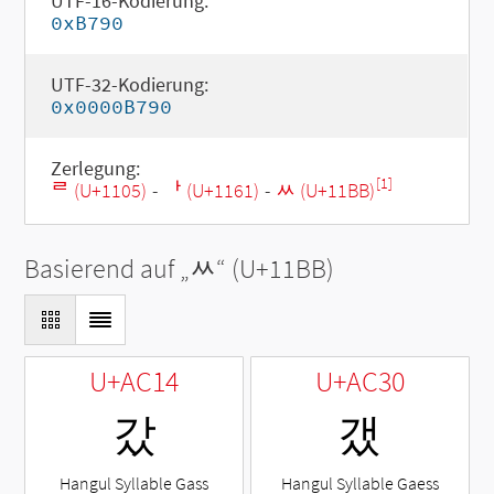
UTF-16-Kodierung:
0xB790
UTF-32-Kodierung:
0x0000B790
Zerlegung:
[1]
ᄅ (U+1105)
-
ᅡ (U+1161)
-
ᆻ (U+11BB)
Basierend auf „
ᆻ
“ (U+11BB)
U+AC14
U+AC30
갔
갰
Hangul Syllable Gass
Hangul Syllable Gaess