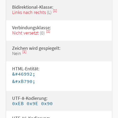
Bidirektional-Klasse:
[1]
Links nach rechts
(L)
Verbindungsklasse:
[1]
Nicht versetzt
(0)
Zeichen wird gespiegelt:
[1]
Nein
HTML-Entität:
&#46992;
&#xB790;
UTF-8-Kodierung:
0xEB 0x9E 0x90