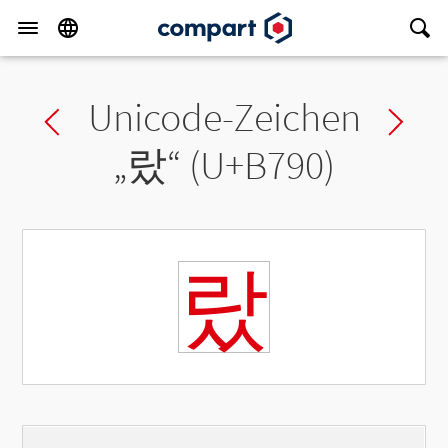
Unicode-Zeichen
Previous char
Ne
„
랐
“ (U+B790)
랐