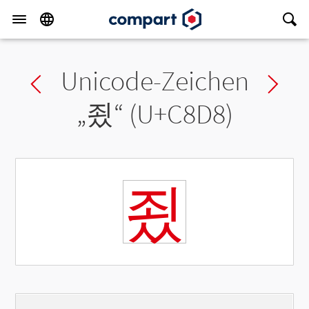
Unicode-Zeichen
Previous char
Ne
„
죘
“ (U+C8D8)
죘