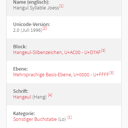
Name (englisch):
[1]
Hangul Syllable Joess
Unicode-Version:
[2]
2.0 (Juli 1996)
Block:
[3]
Hangeul-Silbenzeichen, U+AC00 - U+D7AF
Ebene:
[3]
Mehrsprachige Basis-Ebene, U+0000 - U+FFFF
Schrift:
[4]
Hangeul
(Hang)
Kategorie:
[1]
Sonstiger Buchstabe
(Lo)