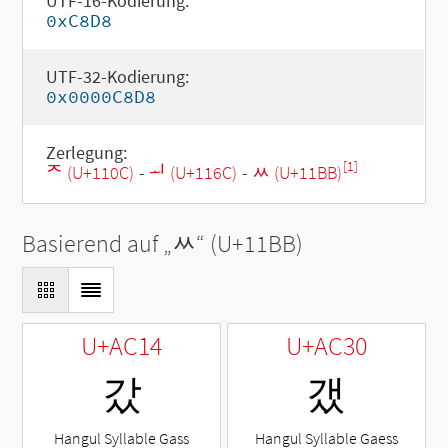
UTF-16-Kodierung:
0xC8D8
UTF-32-Kodierung:
0x0000C8D8
Zerlegung:
[1]
ᄌ (U+110C)
-
ᅬ (U+116C)
-
ᆻ (U+11BB)
Basierend auf „
ᆻ
“ (U+11BB)
U+AC14
U+AC30
갔
갰
Hangul Syllable Gass
Hangul Syllable Gaess