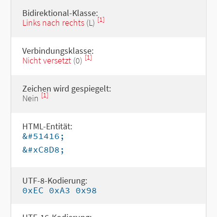
Bidirektional-Klasse:
[1]
Links nach rechts
(L)
Verbindungsklasse:
[1]
Nicht versetzt
(0)
Zeichen wird gespiegelt:
[1]
Nein
HTML-Entität:
&#51416;
&#xC8D8;
UTF-8-Kodierung:
0xEC 0xA3 0x98