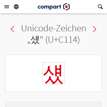
Unicode-Zeichen
Previous char
Ne
„
섔
“ (U+C114)
섔