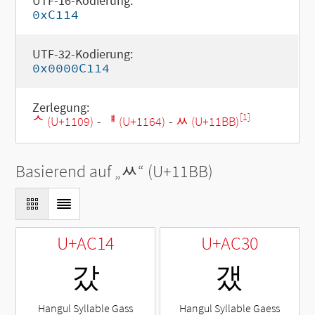
UTF-16-Kodierung:
0xC114
UTF-32-Kodierung:
0x0000C114
Zerlegung:
[1]
ᄉ (U+1109)
-
ᅤ (U+1164)
-
ᆻ (U+11BB)
Basierend auf „
ᆻ
“ (U+11BB)
U+AC14
U+AC30
갔
갰
Hangul Syllable Gass
Hangul Syllable Gaess