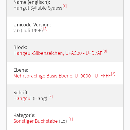
Name (englisch):
[1]
Hangul Syllable Syaess
Unicode-Version:
[2]
2.0 (Juli 1996)
Block:
[3]
Hangeul-Silbenzeichen, U+AC00 - U+D7AF
Ebene:
[3]
Mehrsprachige Basis-Ebene, U+0000 - U+FFFF
Schrift:
[4]
Hangeul
(Hang)
Kategorie:
[1]
Sonstiger Buchstabe
(Lo)