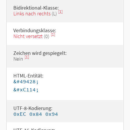
Bidirektional-Klasse:
[1]
Links nach rechts
(L)
Verbindungsklasse:
[1]
Nicht versetzt
(0)
Zeichen wird gespiegelt:
[1]
Nein
HTML-Entität:
&#49428;
&#xC114;
UTF-8-Kodierung:
0xEC 0x84 0x94