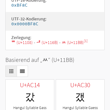
UTF-16-Kodierung:
0xBF8C
UTF-32-Kodierung:
0x0000BF8C
Zerlegung:
[1]
ᄈ (U+1108)
-
ᅫ (U+116B)
-
ᆻ (U+11BB)
Basierend auf „
ᆻ
“ (U+11BB)
U+AC14
U+AC30
갔
갰
Hangul Syllable Gass
Hangul Syllable Gaess