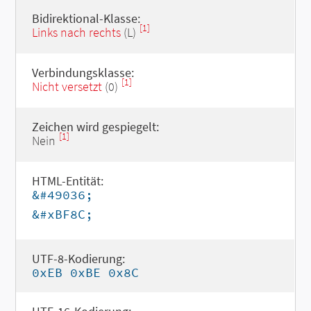
Bidirektional-Klasse:
[1]
Links nach rechts
(L)
Verbindungsklasse:
[1]
Nicht versetzt
(0)
Zeichen wird gespiegelt:
[1]
Nein
HTML-Entität:
&#49036;
&#xBF8C;
UTF-8-Kodierung:
0xEB 0xBE 0x8C