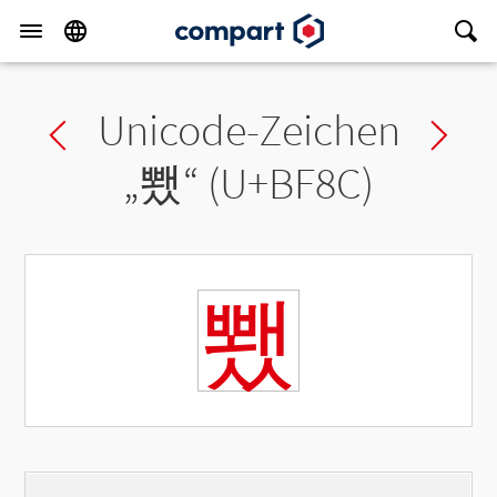
Unicode-Zeichen
Previous char
Ne
„
뾌
“ (U+BF8C)
뾌