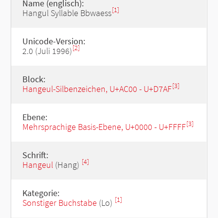
Name (englisch):
[1]
Hangul Syllable Bbwaess
Unicode-Version:
[2]
2.0 (Juli 1996)
Block:
[3]
Hangeul-Silbenzeichen, U+AC00 - U+D7AF
Ebene:
[3]
Mehrsprachige Basis-Ebene, U+0000 - U+FFFF
Schrift:
[4]
Hangeul
(Hang)
Kategorie:
[1]
Sonstiger Buchstabe
(Lo)