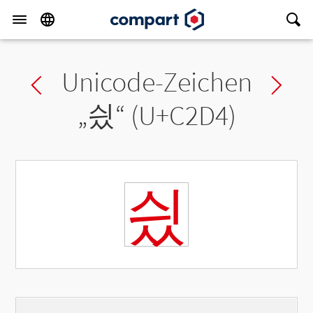
Unicode-Zeichen
Previous char
Ne
„
싔
“ (U+C2D4)
싔