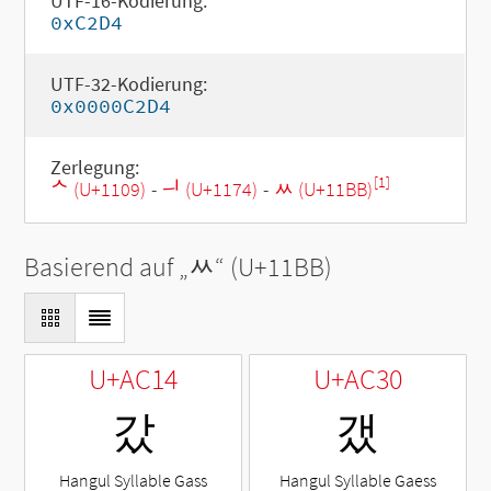
UTF-16-Kodierung:
0xC2D4
UTF-32-Kodierung:
0x0000C2D4
Zerlegung:
[1]
ᄉ (U+1109)
-
ᅴ (U+1174)
-
ᆻ (U+11BB)
Basierend auf „
ᆻ
“ (U+11BB)
U+AC14
U+AC30
갔
갰
Hangul Syllable Gass
Hangul Syllable Gaess