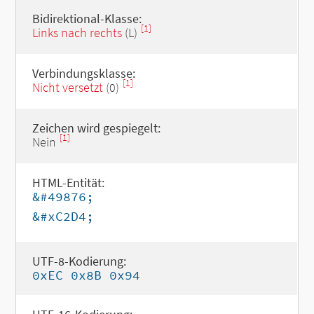
Bidirektional-Klasse:
[1]
Links nach rechts
(L)
Verbindungsklasse:
[1]
Nicht versetzt
(0)
Zeichen wird gespiegelt:
[1]
Nein
HTML-Entität:
&#49876;
&#xC2D4;
UTF-8-Kodierung:
0xEC 0x8B 0x94