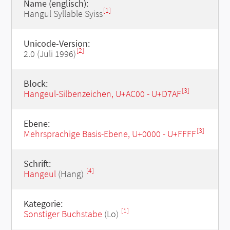
Name (englisch):
[1]
Hangul Syllable Syiss
Unicode-Version:
[2]
2.0 (Juli 1996)
Block:
[3]
Hangeul-Silbenzeichen, U+AC00 - U+D7AF
Ebene:
[3]
Mehrsprachige Basis-Ebene, U+0000 - U+FFFF
Schrift:
[4]
Hangeul
(Hang)
Kategorie:
[1]
Sonstiger Buchstabe
(Lo)