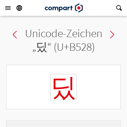
Unicode-Zeichen
Previous char
Ne
„
딨
“ (U+B528)
딨