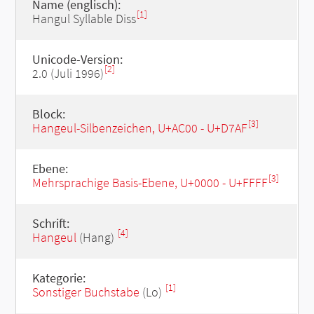
Name (englisch):
[1]
Hangul Syllable Diss
Unicode-Version:
[2]
2.0 (Juli 1996)
Block:
[3]
Hangeul-Silbenzeichen, U+AC00 - U+D7AF
Ebene:
[3]
Mehrsprachige Basis-Ebene, U+0000 - U+FFFF
Schrift:
[4]
Hangeul
(Hang)
Kategorie:
[1]
Sonstiger Buchstabe
(Lo)