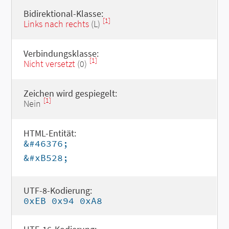
Bidirektional-Klasse:
[1]
Links nach rechts
(L)
Verbindungsklasse:
[1]
Nicht versetzt
(0)
Zeichen wird gespiegelt:
[1]
Nein
HTML-Entität:
&#46376;
&#xB528;
UTF-8-Kodierung:
0xEB 0x94 0xA8