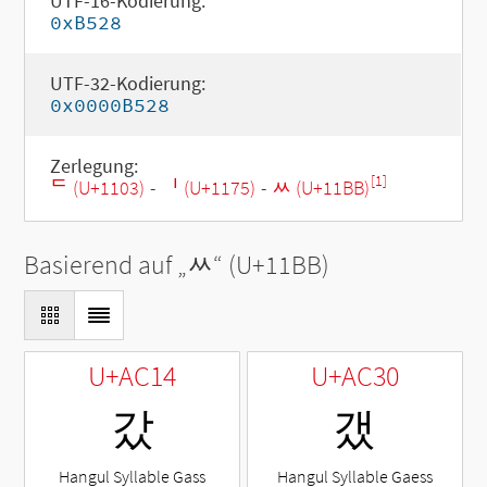
UTF-16-Kodierung:
0xB528
UTF-32-Kodierung:
0x0000B528
Zerlegung:
[1]
ᄃ (U+1103)
-
ᅵ (U+1175)
-
ᆻ (U+11BB)
Basierend auf „
ᆻ
“ (U+11BB)
U+AC14
U+AC30
갔
갰
Hangul Syllable Gass
Hangul Syllable Gaess