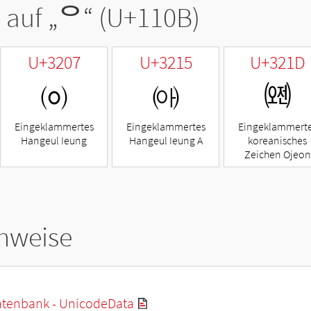
 auf „
ᄋ
“ (U+110B)
U+3207
U+3215
U+321D
㈇
㈕
㈝
Eingeklammertes
Eingeklammertes
Eingeklammert
Hangeul Ieung
Hangeul Ieung A
koreanisches
Zeichen Ojeon
hweise
tenbank - UnicodeData