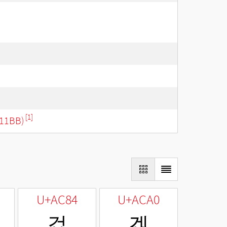
[1]
11BB)
U+AC84
U+ACA0
겄
겠