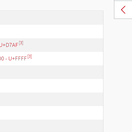
[3]
 U+D7AF
[3]
00 - U+FFFF