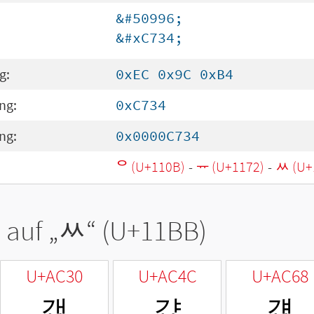
&#50996;
&#xC734;
g:
0xEC 0x9C 0xB4
ng:
0xC734
ng:
0x0000C734
ᄋ (U+110B)
-
ᅲ (U+1172)
-
ᆻ (U+
 auf „
ᆻ
“ (U+11BB)
U+AC30
U+AC4C
U+AC68
갰
걌
걨