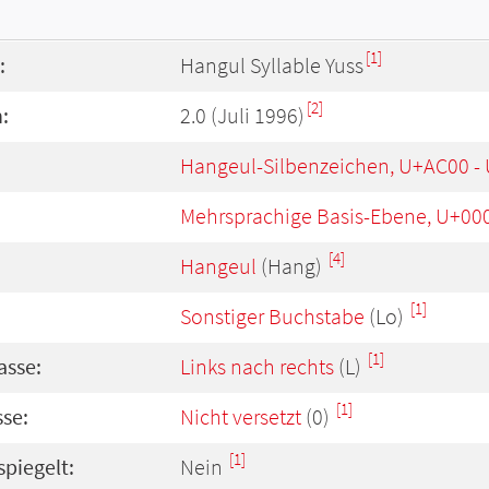
[1]
:
Hangul Syllable Yuss
[2]
:
2.0 (Juli 1996)
Hangeul-Silbenzeichen, U+AC00 -
Mehrsprachige Basis-Ebene, U+00
[4]
Hangeul
(Hang)
[1]
Sonstiger Buchstabe
(Lo)
[1]
asse:
Links nach rechts
(L)
[1]
se:
Nicht versetzt
(0)
[1]
spiegelt:
Nein