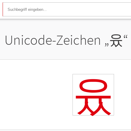
Unicode-Zeichen „
윴
“
윴