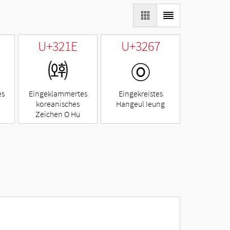
U+321E
U+3267
㈞
㉧
es
Eingeklammertes
Eingekreistes
koreanisches
Hangeul Ieung
Zeichen O Hu