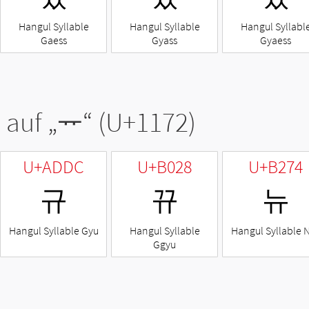
Hangul Syllable
Hangul Syllable
Hangul Syllabl
Gaess
Gyass
Gyaess
 auf „
ᅲ
“ (U+1172)
U+ADDC
U+B028
U+B274
규
뀨
뉴
Hangul Syllable Gyu
Hangul Syllable
Hangul Syllable 
Ggyu