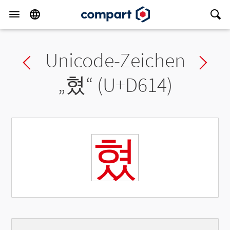
Unicode-Zeichen
Previous char
Ne
„
혔
“ (U+D614)
혔