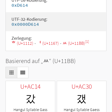
UTF-16-Kodierung:
0xD614
UTF-32-Kodierung:
0x0000D614
Zerlegung:
[1]
ᄒ (U+1112)
-
ᅧ (U+1167)
-
ᆻ (U+11BB)
Basierend auf „
ᆻ
“ (U+11BB)
U+AC14
U+AC30
갔
갰
Hangul Syllable Gass
Hangul Syllable Gaess