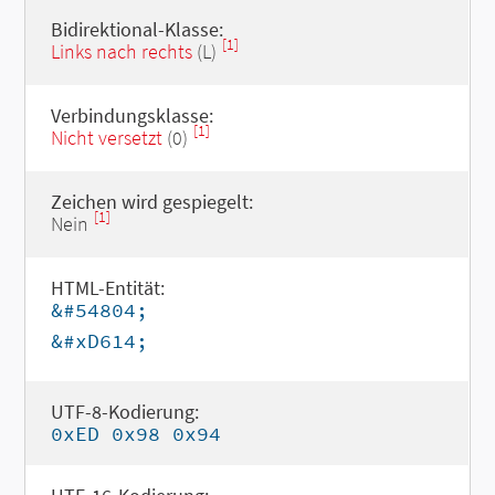
Bidirektional-Klasse:
[1]
Links nach rechts
(L)
Verbindungsklasse:
[1]
Nicht versetzt
(0)
Zeichen wird gespiegelt:
[1]
Nein
HTML-Entität:
&#54804;
&#xD614;
UTF-8-Kodierung:
0xED 0x98 0x94