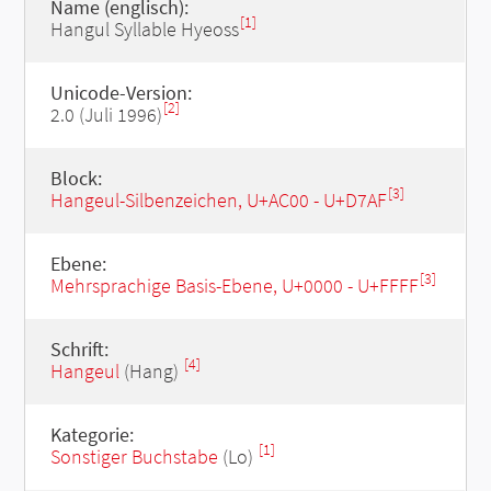
Name (englisch):
[1]
Hangul Syllable Hyeoss
Unicode-Version:
[2]
2.0 (Juli 1996)
Block:
[3]
Hangeul-Silbenzeichen, U+AC00 - U+D7AF
Ebene:
[3]
Mehrsprachige Basis-Ebene, U+0000 - U+FFFF
Schrift:
[4]
Hangeul
(Hang)
Kategorie:
[1]
Sonstiger Buchstabe
(Lo)