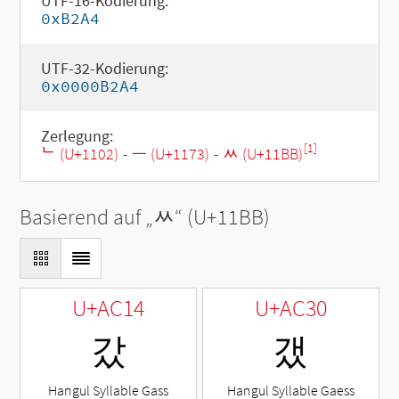
UTF-16-Kodierung:
0xB2A4
UTF-32-Kodierung:
0x0000B2A4
Zerlegung:
[1]
ᄂ (U+1102)
-
ᅳ (U+1173)
-
ᆻ (U+11BB)
Basierend auf „
ᆻ
“ (U+11BB)
U+AC14
U+AC30
갔
갰
Hangul Syllable Gass
Hangul Syllable Gaess