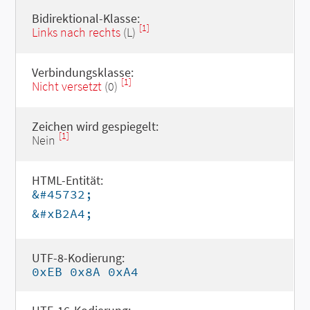
Bidirektional-Klasse:
[1]
Links nach rechts
(L)
Verbindungsklasse:
[1]
Nicht versetzt
(0)
Zeichen wird gespiegelt:
[1]
Nein
HTML-Entität:
&#45732;
&#xB2A4;
UTF-8-Kodierung:
0xEB 0x8A 0xA4