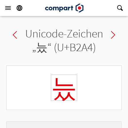
Unicode-Zeichen
Previous char
Ne
„
늤
“ (U+B2A4)
늤