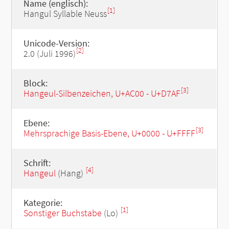
Name (englisch):
[1]
Hangul Syllable Neuss
Unicode-Version:
[2]
2.0 (Juli 1996)
Block:
[3]
Hangeul-Silbenzeichen, U+AC00 - U+D7AF
Ebene:
[3]
Mehrsprachige Basis-Ebene, U+0000 - U+FFFF
Schrift:
[4]
Hangeul
(Hang)
Kategorie:
[1]
Sonstiger Buchstabe
(Lo)