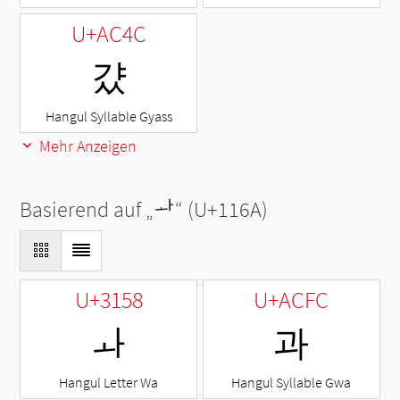
U+AC4C
걌
Hangul Syllable Gyass
Mehr Anzeigen
Basierend auf „
ᅪ
“ (U+116A)
U+3158
U+ACFC
ㅘ
과
Hangul Letter Wa
Hangul Syllable Gwa