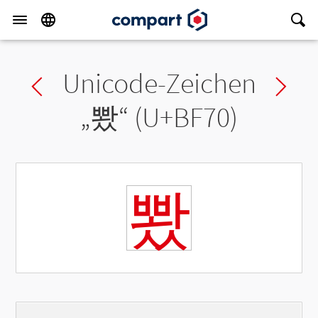
Unicode-Zeichen
Previous char
Ne
„
뽰
“ (U+BF70)
뽰