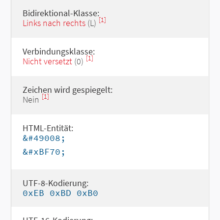
Bidirektional-Klasse:
[1]
Links nach rechts
(L)
Verbindungsklasse:
[1]
Nicht versetzt
(0)
Zeichen wird gespiegelt:
[1]
Nein
HTML-Entität:
&#49008;
&#xBF70;
UTF-8-Kodierung:
0xEB 0xBD 0xB0