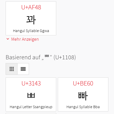
U+AF48
꽈
Hangul Syllable Ggwa
Mehr Anzeigen
Basierend auf „
ᄈ
“ (U+1108)
U+3143
U+BE60
ㅃ
빠
Hangul Letter Ssangpieup
Hangul Syllable Bba