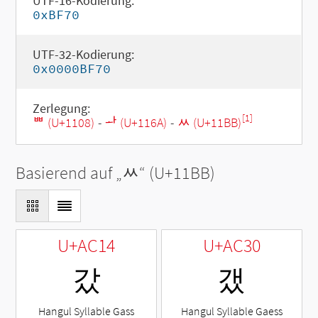
UTF-16-Kodierung:
0xBF70
UTF-32-Kodierung:
0x0000BF70
Zerlegung:
[1]
ᄈ (U+1108)
-
ᅪ (U+116A)
-
ᆻ (U+11BB)
Basierend auf „
ᆻ
“ (U+11BB)
U+AC14
U+AC30
갔
갰
Hangul Syllable Gass
Hangul Syllable Gaess