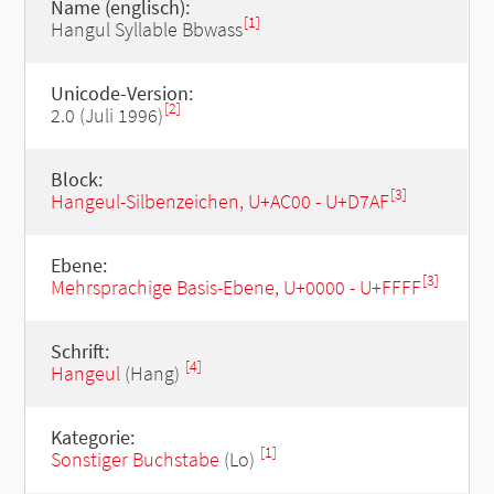
Name (englisch):
[1]
Hangul Syllable Bbwass
Unicode-Version:
[2]
2.0 (Juli 1996)
Block:
[3]
Hangeul-Silbenzeichen, U+AC00 - U+D7AF
Ebene:
[3]
Mehrsprachige Basis-Ebene, U+0000 - U+FFFF
Schrift:
[4]
Hangeul
(Hang)
Kategorie:
[1]
Sonstiger Buchstabe
(Lo)