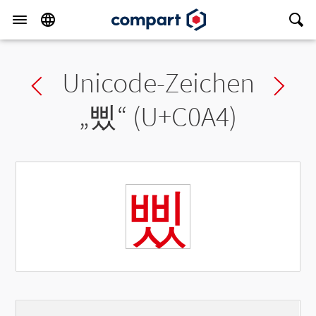
Unicode-Zeichen
Previous char
Ne
„
삤
“ (U+C0A4)
삤