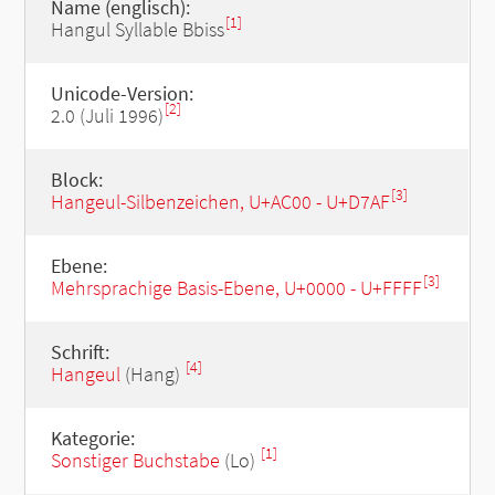
Name (englisch):
[1]
Hangul Syllable Bbiss
Unicode-Version:
[2]
2.0 (Juli 1996)
Block:
[3]
Hangeul-Silbenzeichen, U+AC00 - U+D7AF
Ebene:
[3]
Mehrsprachige Basis-Ebene, U+0000 - U+FFFF
Schrift:
[4]
Hangeul
(Hang)
Kategorie:
[1]
Sonstiger Buchstabe
(Lo)