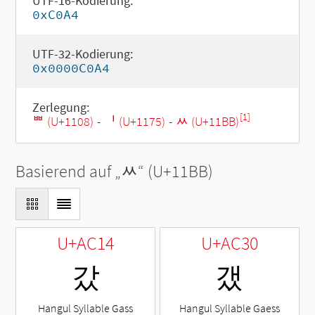
UTF-16-Kodierung:
0xC0A4
UTF-32-Kodierung:
0x0000C0A4
Zerlegung:
[1]
ᄈ (U+1108)
-
ᅵ (U+1175)
-
ᆻ (U+11BB)
Basierend auf „
ᆻ
“ (U+11BB)
U+AC14
U+AC30
갔
갰
Hangul Syllable Gass
Hangul Syllable Gaess