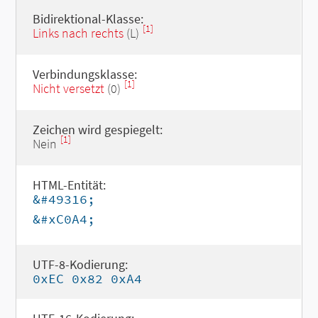
Bidirektional-Klasse:
[1]
Links nach rechts
(L)
Verbindungsklasse:
[1]
Nicht versetzt
(0)
Zeichen wird gespiegelt:
[1]
Nein
HTML-Entität:
&#49316;
&#xC0A4;
UTF-8-Kodierung:
0xEC 0x82 0xA4