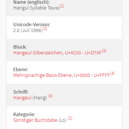
Name (englisch):
[1]
Hangul Syllable Teuss
Unicode-Version:
[2]
2.0 (Juli 1996)
Block:
[3]
Hangeul-Silbenzeichen, U+AC00 - U+D7AF
Ebene:
[3]
Mehrsprachige Basis-Ebene, U+0000 - U+FFFF
Schrift:
[4]
Hangeul
(Hang)
Kategorie:
[1]
Sonstiger Buchstabe
(Lo)