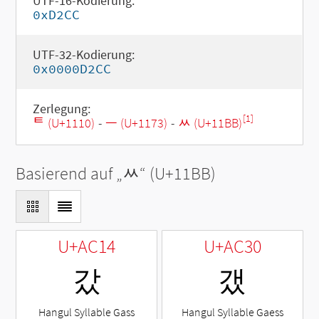
UTF-16-Kodierung:
0xD2CC
UTF-32-Kodierung:
0x0000D2CC
Zerlegung:
[1]
ᄐ (U+1110)
-
ᅳ (U+1173)
-
ᆻ (U+11BB)
Basierend auf „
ᆻ
“ (U+11BB)
U+AC14
U+AC30
갔
갰
Hangul Syllable Gass
Hangul Syllable Gaess