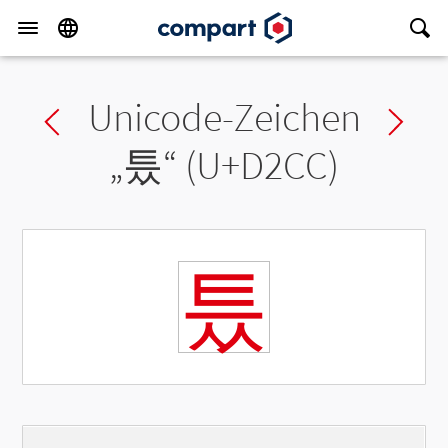
Unicode-Zeichen
Previous char
Ne
„
틌
“ (U+D2CC)
틌