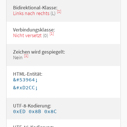
Bidirektional-Klasse:
[1]
Links nach rechts
(L)
Verbindungsklasse:
[1]
Nicht versetzt
(0)
Zeichen wird gespiegelt:
[1]
Nein
HTML-Entität:
&#53964;
&#xD2CC;
UTF-8-Kodierung:
0xED 0x8B 0x8C