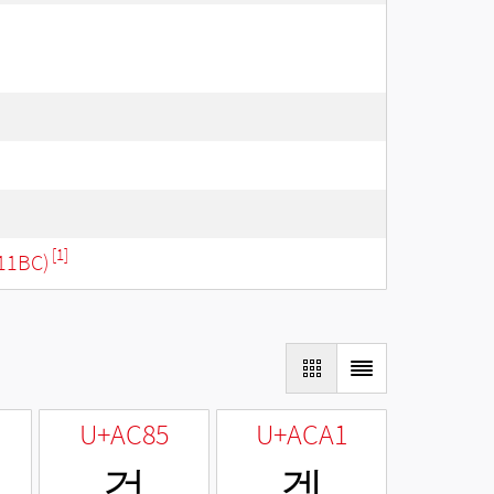
[1]
11BC)
U+AC85
U+ACA1
겅
겡