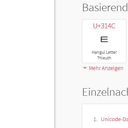
Basierend
U+314C
ㅌ
Hangul Letter
Thieuth
Mehr Anzeigen
Einzelnac
Unicode-Da