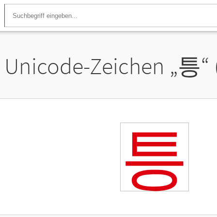
Unicode-Zeichen „
틍
“
틍