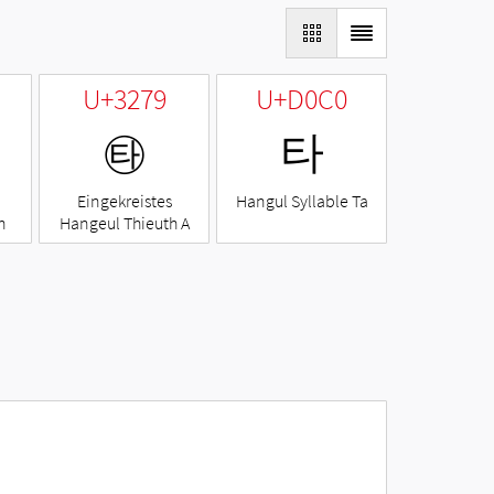
U+3279
U+D0C0
㉹
타
Eingekreistes
Hangul Syllable Ta
h
Hangeul Thieuth A