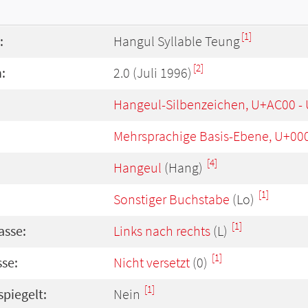
[1]
:
Hangul Syllable Teung
[2]
:
2.0 (Juli 1996)
Hangeul-Silbenzeichen, U+AC00 -
Mehrsprachige Basis-Ebene, U+00
[4]
Hangeul
(Hang)
[1]
Sonstiger Buchstabe
(Lo)
[1]
asse:
Links nach rechts
(L)
[1]
se:
Nicht versetzt
(0)
[1]
spiegelt:
Nein