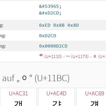
&#53965;
&#xD2CD;
g:
0xED 0x8B 0x8D
ng:
0xD2CD
ng:
0x0000D2CD
ᄐ (U+1110)
-
ᅳ (U+1173)
-
ᆼ (U+
 auf „
ᆼ
“ (U+11BC)
U+AC31
U+AC4D
U+AC69
갱
걍
걩