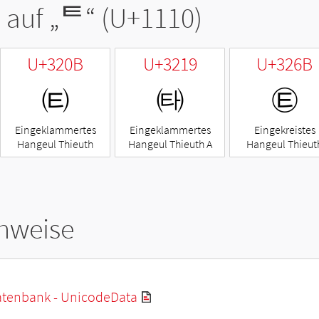
 auf „
ᄐ
“ (U+1110)
U+320B
U+3219
U+326B
㈋
㈙
㉫
Eingeklammertes
Eingeklammertes
Eingekreistes
Hangeul Thieuth
Hangeul Thieuth A
Hangeul Thieut
hweise
tenbank - UnicodeData