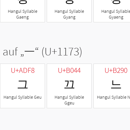
Hangul Syllable
Hangul Syllable
Hangul Syllabl
Gaeng
Gyang
Gyaeng
 auf „
ᅳ
“ (U+1173)
U+ADF8
U+B044
U+B290
그
끄
느
Hangul Syllable Geu
Hangul Syllable
Hangul Syllable 
Ggeu