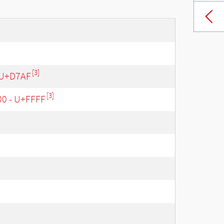
[3]
 U+D7AF
[3]
00 - U+FFFF