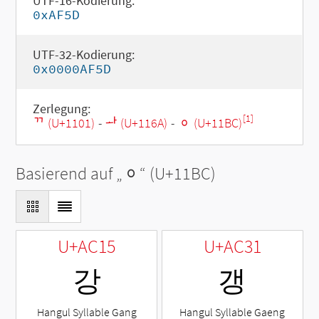
UTF-16-Kodierung:
0xAF5D
UTF-32-Kodierung:
0x0000AF5D
Zerlegung:
[1]
ᄁ (U+1101)
-
ᅪ (U+116A)
-
ᆼ (U+11BC)
Basierend auf „
ᆼ
“ (U+11BC)
U+AC15
U+AC31
강
갱
Hangul Syllable Gang
Hangul Syllable Gaeng