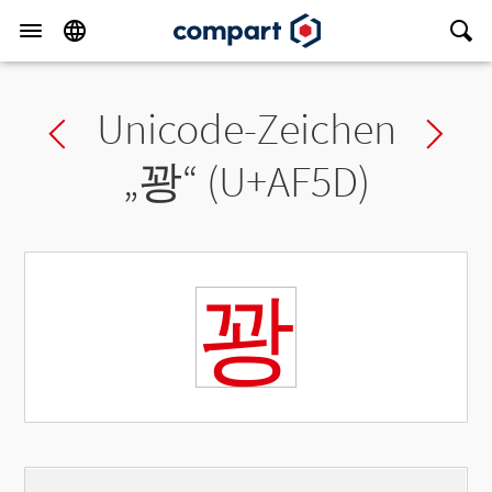
Unicode-Zeichen
Previous char
Ne
„
꽝
“ (U+AF5D)
꽝