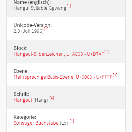
Name (englisch):
[1]
Hangul Syllable Ggwang
Unicode-Version:
[2]
2.0 (Juli 1996)
Block:
[3]
Hangeul-Silbenzeichen, U+AC00 - U+D7AF
Ebene:
[3]
Mehrsprachige Basis-Ebene, U+0000 - U+FFFF
Schrift:
[4]
Hangeul
(Hang)
Kategorie:
[1]
Sonstiger Buchstabe
(Lo)