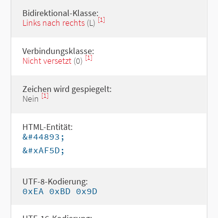
Bidirektional-Klasse:
[1]
Links nach rechts
(L)
Verbindungsklasse:
[1]
Nicht versetzt
(0)
Zeichen wird gespiegelt:
[1]
Nein
HTML-Entität:
&#44893;
&#xAF5D;
UTF-8-Kodierung:
0xEA 0xBD 0x9D