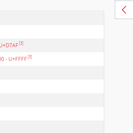
[3]
 U+D7AF
[3]
00 - U+FFFF