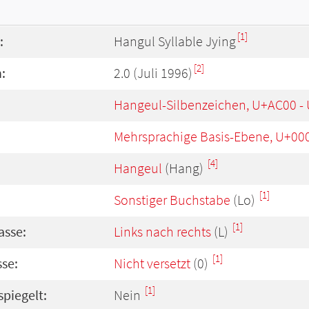
[1]
:
Hangul Syllable Jying
[2]
:
2.0 (Juli 1996)
Hangeul-Silbenzeichen, U+AC00 -
Mehrsprachige Basis-Ebene, U+00
[4]
Hangeul
(Hang)
[1]
Sonstiger Buchstabe
(Lo)
[1]
asse:
Links nach rechts
(L)
[1]
se:
Nicht versetzt
(0)
[1]
spiegelt:
Nein