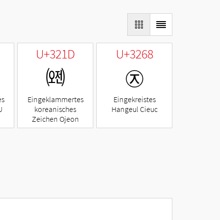
U+321D
U+3268
㈝
㉨
es
Eingeklammertes
Eingekreistes
U
koreanisches
Hangeul Cieuc
Zeichen Ojeon