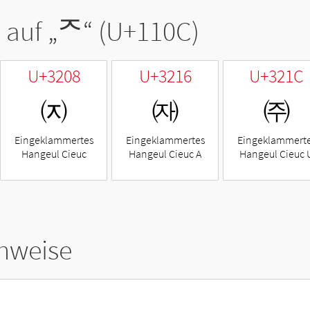
 auf „
ᄌ
“ (U+110C)
U+3208
U+3216
U+321C
㈈
㈖
㈜
Eingeklammertes
Eingeklammertes
Eingeklammert
Hangeul Cieuc
Hangeul Cieuc A
Hangeul Cieuc 
hweise