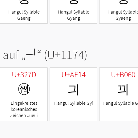
Hangul Syllable
Hangul Syllable
Hangul Syllabl
Gaeng
Gyang
Gyaeng
 auf „
ᅴ
“ (U+1174)
U+327D
U+AE14
U+B060
㉽
긔
끠
Eingekreistes
Hangul Syllable Gyi
Hangul Syllable G
koreanisches
Zeichen Jueui