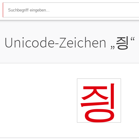
Unicode-Zeichen „
즹
“
즹