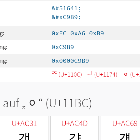
&#51641;
&#xC9B9;
g:
0xEC 0xA6 0xB9
ng:
0xC9B9
ng:
0x0000C9B9
ᄌ (U+110C)
-
ᅴ (U+1174)
-
ᆼ (U+
 auf „
ᆼ
“ (U+11BC)
U+AC31
U+AC4D
U+AC69
갱
걍
걩