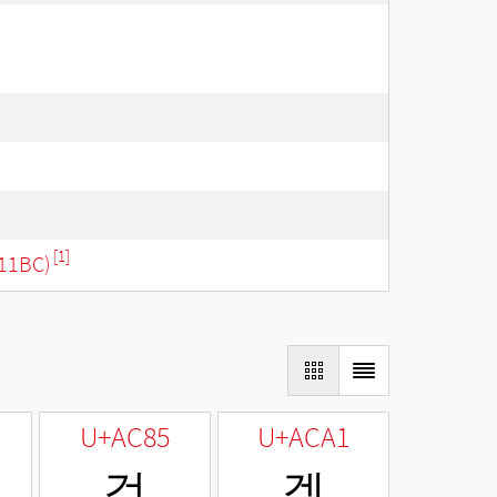
[1]
11BC)
U+AC85
U+ACA1
겅
겡