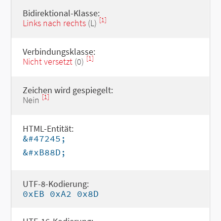
Bidirektional-Klasse:
[1]
Links nach rechts
(L)
Verbindungsklasse:
[1]
Nicht versetzt
(0)
Zeichen wird gespiegelt:
[1]
Nein
HTML-Entität:
&#47245;
&#xB88D;
UTF-8-Kodierung:
0xEB 0xA2 0x8D