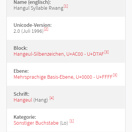
Name (englisch):
[1]
Hangul Syllable Rwang
Unicode-Version:
[2]
2.0 (Juli 1996)
Block:
[3]
Hangeul-Silbenzeichen, U+AC00 - U+D7AF
Ebene:
[3]
Mehrsprachige Basis-Ebene, U+0000 - U+FFFF
Schrift:
[4]
Hangeul
(Hang)
Kategorie:
[1]
Sonstiger Buchstabe
(Lo)