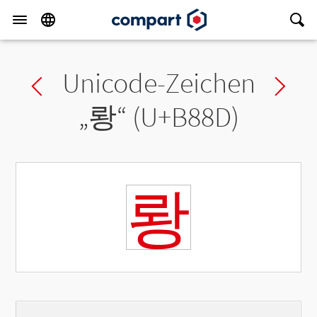
Unicode-Zeichen
Previous char
Ne
„
뢍
“ (U+B88D)
뢍