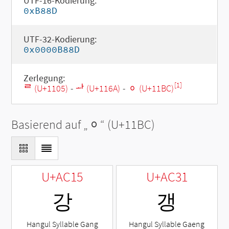
UTF-16-Kodierung:
0xB88D
UTF-32-Kodierung:
0x0000B88D
Zerlegung:
[1]
ᄅ (U+1105)
-
ᅪ (U+116A)
-
ᆼ (U+11BC)
Basierend auf „
ᆼ
“ (U+11BC)
U+AC15
U+AC31
강
갱
Hangul Syllable Gang
Hangul Syllable Gaeng