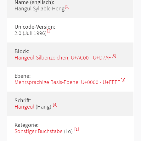
Name (englisch):
[1]
Hangul Syllable Heng
Unicode-Version:
[2]
2.0 (Juli 1996)
Block:
[3]
Hangeul-Silbenzeichen, U+AC00 - U+D7AF
Ebene:
[3]
Mehrsprachige Basis-Ebene, U+0000 - U+FFFF
Schrift:
[4]
Hangeul
(Hang)
Kategorie:
[1]
Sonstiger Buchstabe
(Lo)