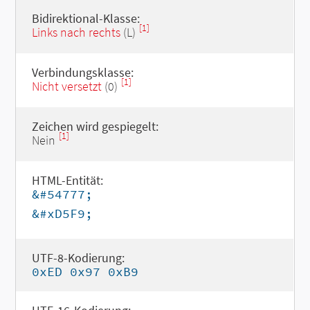
Bidirektional-Klasse:
[1]
Links nach rechts
(L)
Verbindungsklasse:
[1]
Nicht versetzt
(0)
Zeichen wird gespiegelt:
[1]
Nein
HTML-Entität:
&#54777;
&#xD5F9;
UTF-8-Kodierung:
0xED 0x97 0xB9