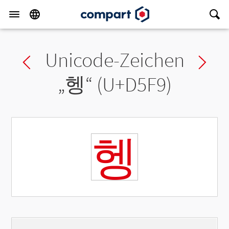
Unicode-Zeichen
Previous char
Ne
„
헹
“ (U+D5F9)
헹