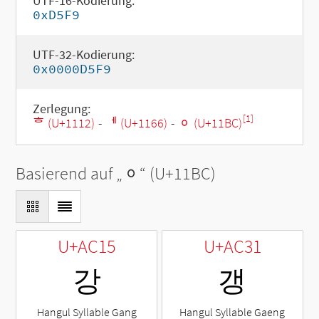
UTF-16-Kodierung:
0xD5F9
UTF-32-Kodierung:
0x0000D5F9
Zerlegung:
[1]
ᄒ (U+1112)
-
ᅦ (U+1166)
-
ᆼ (U+11BC)
Basierend auf „
ᆼ
“ (U+11BC)
U+AC15
U+AC31
강
갱
Hangul Syllable Gang
Hangul Syllable Gaeng