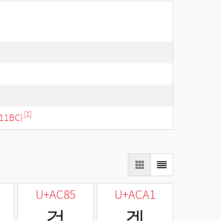
[1]
11BC)
U+AC85
U+ACA1
겅
겡