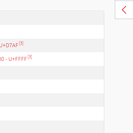
[3]
 U+D7AF
[3]
00 - U+FFFF