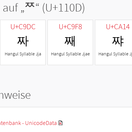
 auf „
ᄍ
“ (U+110D)
U+C9DC
U+C9F8
U+CA14
짜
째
쨔
Hangul Syllable Jja
Hangul Syllable Jjae
Hangul Syllable J
hweise
tenbank - UnicodeData