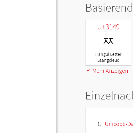
Basierend
U+3149
ㅉ
Hangul Letter
Ssangcieuc
Mehr Anzeigen
Einzelnac
Unicode-Da