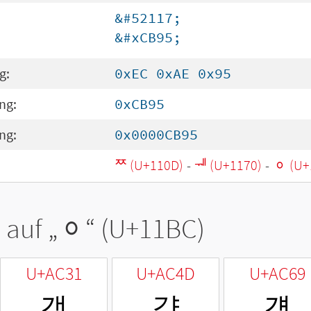
&#52117;
&#xCB95;
g:
0xEC 0xAE 0x95
ng:
0xCB95
ng:
0x0000CB95
ᄍ (U+110D)
-
ᅰ (U+1170)
-
ᆼ (U+
 auf „
ᆼ
“ (U+11BC)
U+AC31
U+AC4D
U+AC69
갱
걍
걩