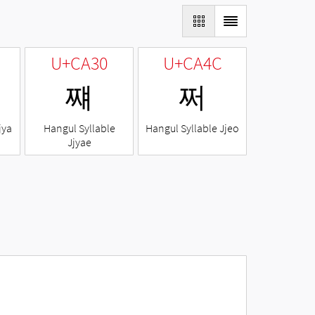
U+CA30
U+CA4C
쨰
쩌
jya
Hangul Syllable
Hangul Syllable Jjeo
Jjyae