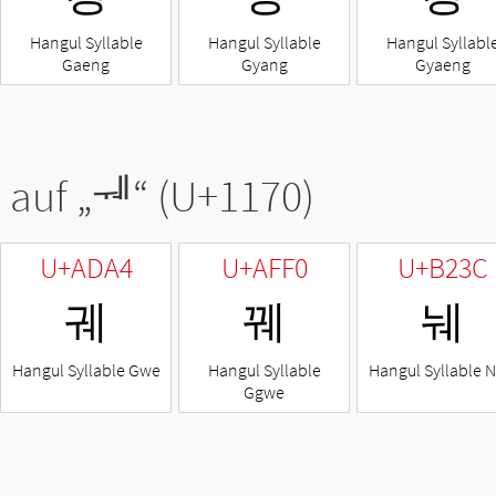
Hangul Syllable
Hangul Syllable
Hangul Syllabl
Gaeng
Gyang
Gyaeng
 auf „
ᅰ
“ (U+1170)
U+ADA4
U+AFF0
U+B23C
궤
꿰
눼
Hangul Syllable Gwe
Hangul Syllable
Hangul Syllable 
Ggwe