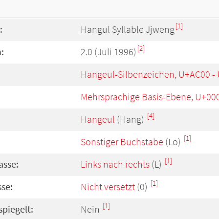
[1]
:
Hangul Syllable Jjweng
[2]
:
2.0 (Juli 1996)
Hangeul-Silbenzeichen, U+AC00 -
Mehrsprachige Basis-Ebene, U+00
[4]
Hangeul
(Hang)
[1]
Sonstiger Buchstabe
(Lo)
[1]
asse:
Links nach rechts
(L)
[1]
se:
Nicht versetzt
(0)
[1]
spiegelt:
Nein