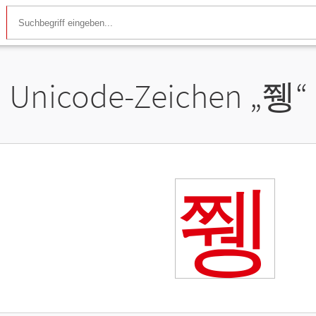
Unicode-Zeichen „
쮕
“
쮕