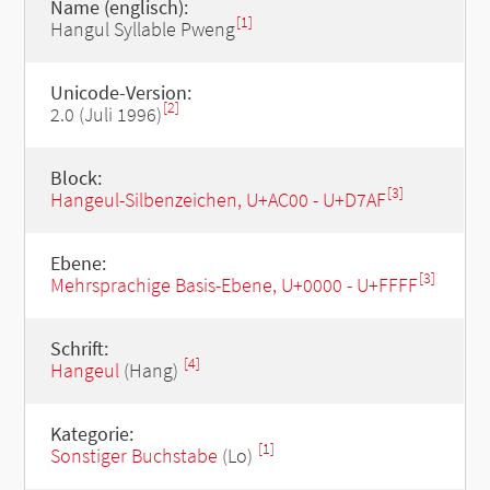
Name (englisch):
[1]
Hangul Syllable Pweng
Unicode-Version:
[2]
2.0 (Juli 1996)
Block:
[3]
Hangeul-Silbenzeichen, U+AC00 - U+D7AF
Ebene:
[3]
Mehrsprachige Basis-Ebene, U+0000 - U+FFFF
Schrift:
[4]
Hangeul
(Hang)
Kategorie:
[1]
Sonstiger Buchstabe
(Lo)