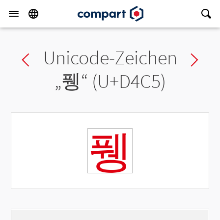
Unicode-Zeichen
Previous char
Ne
„
퓅
“ (U+D4C5)
퓅