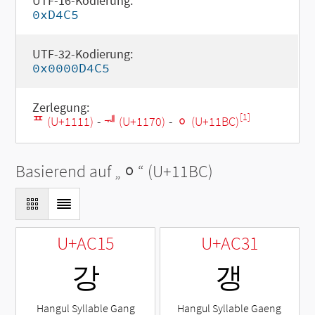
UTF-16-Kodierung:
0xD4C5
UTF-32-Kodierung:
0x0000D4C5
Zerlegung:
[1]
ᄑ (U+1111)
-
ᅰ (U+1170)
-
ᆼ (U+11BC)
Basierend auf „
ᆼ
“ (U+11BC)
U+AC15
U+AC31
강
갱
Hangul Syllable Gang
Hangul Syllable Gaeng