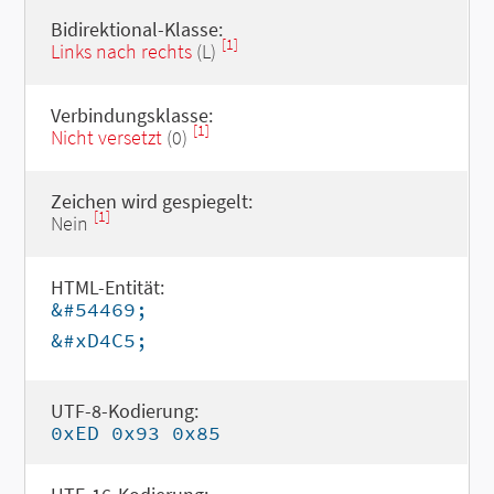
Bidirektional-Klasse:
[1]
Links nach rechts
(L)
Verbindungsklasse:
[1]
Nicht versetzt
(0)
Zeichen wird gespiegelt:
[1]
Nein
HTML-Entität:
&#54469;
&#xD4C5;
UTF-8-Kodierung:
0xED 0x93 0x85