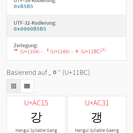
UTF-16-Kodierung:
0xB5B5
UTF-32-Kodierung:
0x0000B5B5
Zerlegung:
[1]
ᄄ (U+1104)
-
ᅥ (U+1165)
-
ᆼ (U+11BC)
Basierend auf „
ᆼ
“ (U+11BC)
U+AC15
U+AC31
강
갱
Hangul Syllable Gang
Hangul Syllable Gaeng