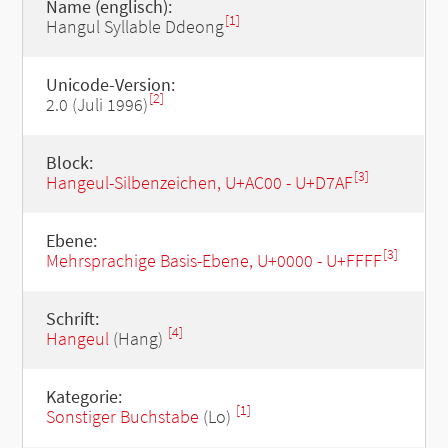
Name (englisch):
[1]
Hangul Syllable Ddeong
Unicode-Version:
[2]
2.0 (Juli 1996)
Block:
[3]
Hangeul-Silbenzeichen, U+AC00 - U+D7AF
Ebene:
[3]
Mehrsprachige Basis-Ebene, U+0000 - U+FFFF
Schrift:
[4]
Hangeul
(Hang)
Kategorie:
[1]
Sonstiger Buchstabe
(Lo)