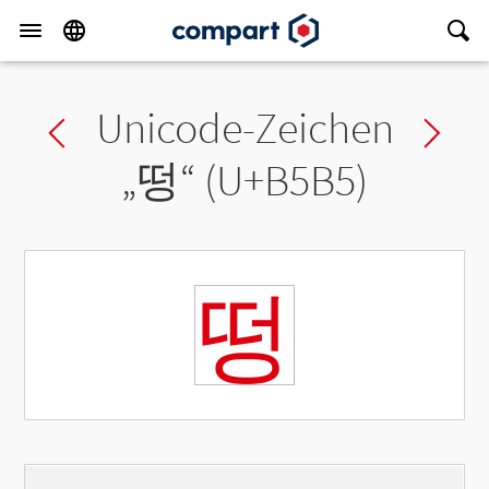
Unicode-Zeichen
Previous char
Ne
„
떵
“ (U+B5B5)
떵