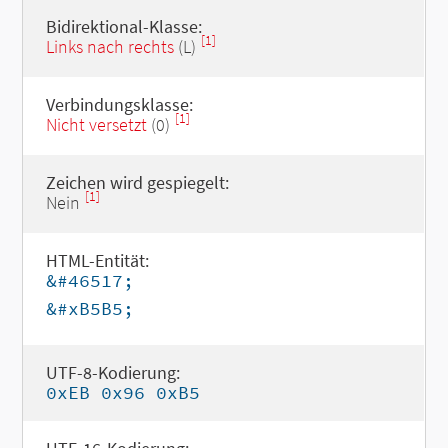
Bidirektional-Klasse:
[1]
Links nach rechts
(L)
Verbindungsklasse:
[1]
Nicht versetzt
(0)
Zeichen wird gespiegelt:
[1]
Nein
HTML-Entität:
&#46517;
&#xB5B5;
UTF-8-Kodierung:
0xEB 0x96 0xB5