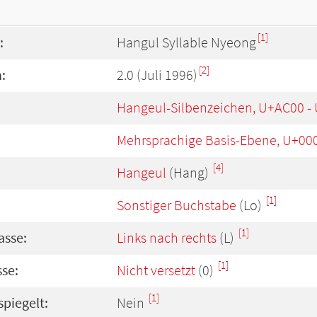
[1]
:
Hangul Syllable Nyeong
[2]
:
2.0 (Juli 1996)
Hangeul-Silbenzeichen, U+AC00 -
Mehrsprachige Basis-Ebene, U+00
[4]
Hangeul
(Hang)
[1]
Sonstiger Buchstabe
(Lo)
[1]
asse:
Links nach rechts
(L)
[1]
se:
Nicht versetzt
(0)
[1]
spiegelt:
Nein