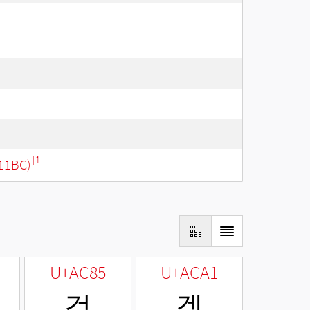
[1]
11BC)
U+AC85
U+ACA1
겅
겡