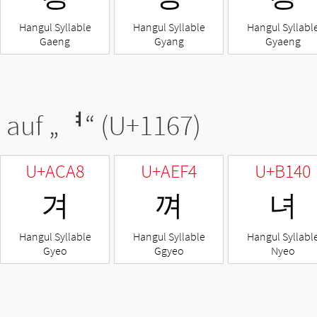
Hangul Syllable
Hangul Syllable
Hangul Syllabl
Gaeng
Gyang
Gyaeng
 auf „
ᅧ
“ (U+1167)
U+ACA8
U+AEF4
U+B140
겨
껴
녀
Hangul Syllable
Hangul Syllable
Hangul Syllabl
Gyeo
Ggyeo
Nyeo