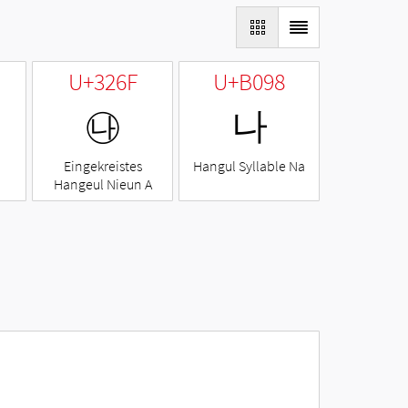
U+326F
U+B098
㉯
나
Eingekreistes
Hangul Syllable Na
Hangeul Nieun A