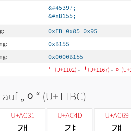
&#45397;
&#xB155;
g:
0xEB 0x85 0x95
ng:
0xB155
ng:
0x0000B155
ᄂ (U+1102)
-
ᅧ (U+1167)
-
ᆼ (U+
 auf „
ᆼ
“ (U+11BC)
U+AC31
U+AC4D
U+AC69
갱
걍
걩