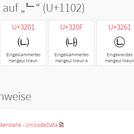
 auf „
ᄂ
“ (U+1102)
U+3201
U+320F
U+3261
㈁
㈏
㉡
Eingeklammertes
Eingeklammertes
Eingekreistes
Hangeul Nieun
Hangeul Nieun A
Hangeul Nieun
hweise
tenbank - UnicodeData