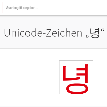
Unicode-Zeichen „
녕
“
녕