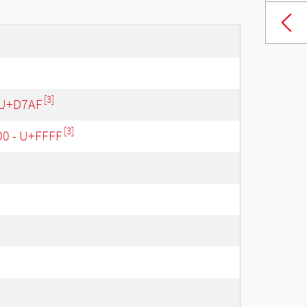
[3]
 U+D7AF
[3]
00 - U+FFFF