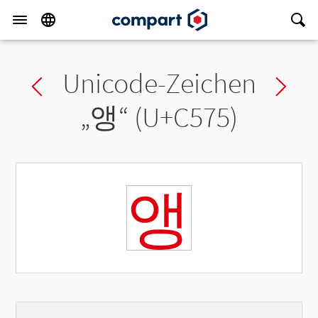
Unicode-Zeichen
Previous char
Ne
„
앵
“ (U+C575)
앵