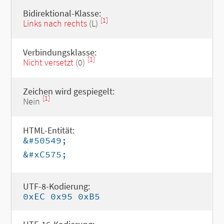
Bidirektional-Klasse:
[1]
Links nach rechts
(L)
Verbindungsklasse:
[1]
Nicht versetzt
(0)
Zeichen wird gespiegelt:
[1]
Nein
HTML-Entität:
&#50549;
&#xC575;
UTF-8-Kodierung:
0xEC 0x95 0xB5