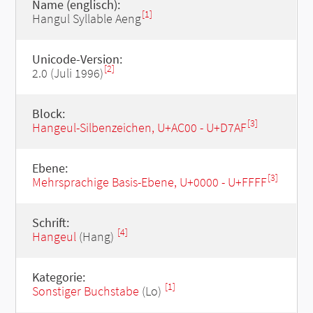
Name (englisch):
[1]
Hangul Syllable Aeng
Unicode-Version:
[2]
2.0 (Juli 1996)
Block:
[3]
Hangeul-Silbenzeichen, U+AC00 - U+D7AF
Ebene:
[3]
Mehrsprachige Basis-Ebene, U+0000 - U+FFFF
Schrift:
[4]
Hangeul
(Hang)
Kategorie:
[1]
Sonstiger Buchstabe
(Lo)