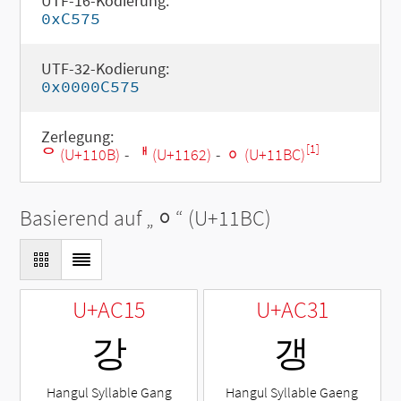
UTF-16-Kodierung:
0xC575
UTF-32-Kodierung:
0x0000C575
Zerlegung:
[1]
ᄋ (U+110B)
-
ᅢ (U+1162)
-
ᆼ (U+11BC)
Basierend auf „
ᆼ
“ (U+11BC)
U+AC15
U+AC31
강
갱
Hangul Syllable Gang
Hangul Syllable Gaeng