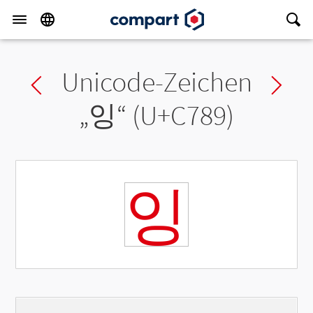
Unicode-Zeichen
Previous char
Ne
„
잉
“ (U+C789)
잉