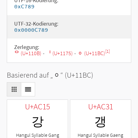
UTF-16-Kodierung:
0xC789
UTF-32-Kodierung:
0x0000C789
Zerlegung:
[1]
ᄋ (U+110B)
-
ᅵ (U+1175)
-
ᆼ (U+11BC)
Basierend auf „
ᆼ
“ (U+11BC)
U+AC15
U+AC31
강
갱
Hangul Syllable Gang
Hangul Syllable Gaeng