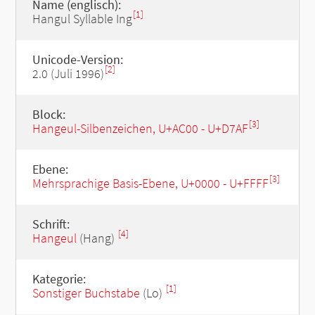
Name (englisch):
[1]
Hangul Syllable Ing
Unicode-Version:
[2]
2.0 (Juli 1996)
Block:
[3]
Hangeul-Silbenzeichen, U+AC00 - U+D7AF
Ebene:
[3]
Mehrsprachige Basis-Ebene, U+0000 - U+FFFF
Schrift:
[4]
Hangeul
(Hang)
Kategorie:
[1]
Sonstiger Buchstabe
(Lo)