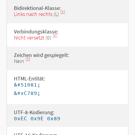
Bidirektional-Klasse:
[1]
Links nach rechts
(L)
Verbindungsklasse:
[1]
Nicht versetzt
(0)
Zeichen wird gespiegelt:
[1]
Nein
HTML-Entität:
&#51081;
&#xC789;
UTF-8-Kodierung:
0xEC 0x9E 0x89