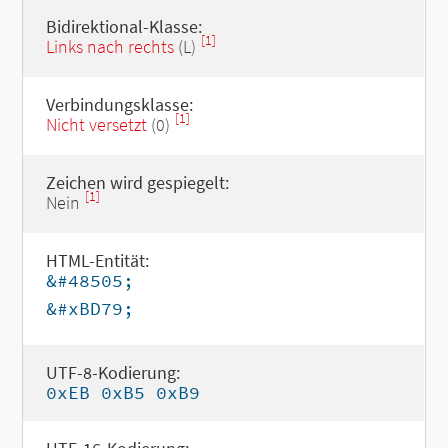
Bidirektional-Klasse:
[1]
Links nach rechts
(L)
Verbindungsklasse:
[1]
Nicht versetzt
(0)
Zeichen wird gespiegelt:
[1]
Nein
HTML-Entität:
&#48505;
&#xBD79;
UTF-8-Kodierung:
0xEB 0xB5 0xB9