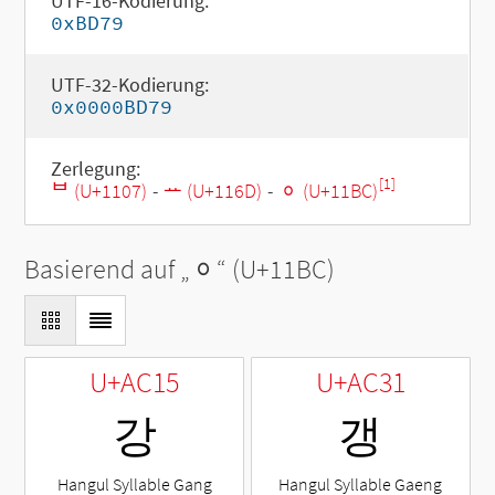
UTF-16-Kodierung:
0xBD79
UTF-32-Kodierung:
0x0000BD79
Zerlegung:
[1]
ᄇ (U+1107)
-
ᅭ (U+116D)
-
ᆼ (U+11BC)
Basierend auf „
ᆼ
“ (U+11BC)
U+AC15
U+AC31
강
갱
Hangul Syllable Gang
Hangul Syllable Gaeng