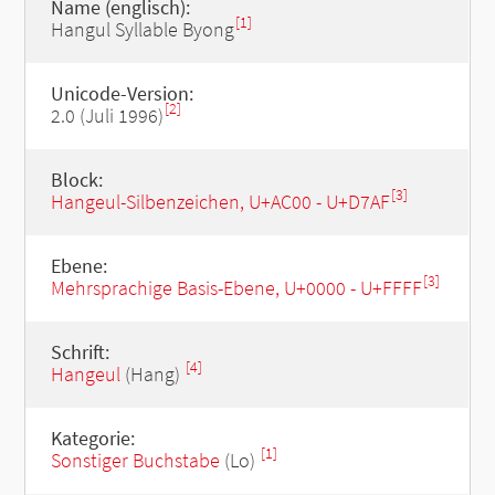
Name (englisch):
[1]
Hangul Syllable Byong
Unicode-Version:
[2]
2.0 (Juli 1996)
Block:
[3]
Hangeul-Silbenzeichen, U+AC00 - U+D7AF
Ebene:
[3]
Mehrsprachige Basis-Ebene, U+0000 - U+FFFF
Schrift:
[4]
Hangeul
(Hang)
Kategorie:
[1]
Sonstiger Buchstabe
(Lo)