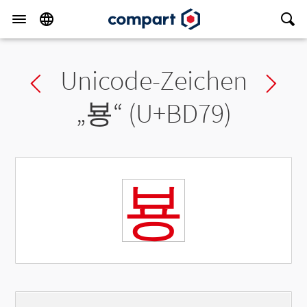
Unicode-Zeichen
Previous char
Ne
„
뵹
“ (U+BD79)
뵹