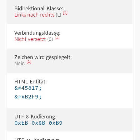
Bidirektional-Klasse:
[1]
Links nach rechts
(L)
Verbindungsklasse:
[1]
Nicht versetzt
(0)
Zeichen wird gespiegelt:
[1]
Nein
HTML-Entität:
&#45817;
&#xB2F9;
UTF-8-Kodierung:
0xEB 0x8B 0xB9