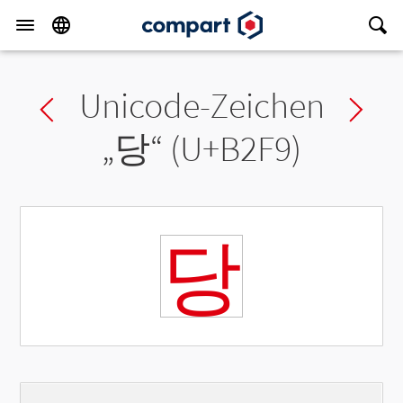
Unicode-Zeichen
Previous char
Ne
„
당
“ (U+B2F9)
당