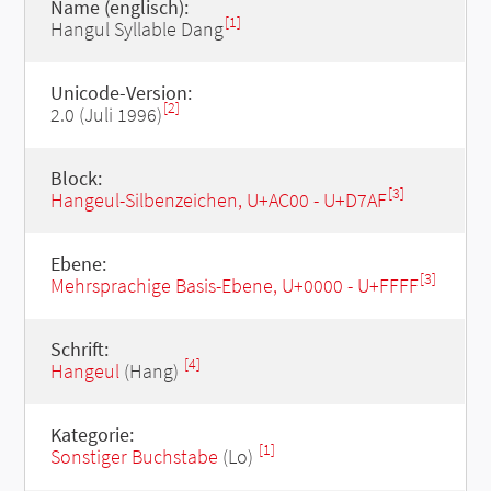
Name (englisch):
[1]
Hangul Syllable Dang
Unicode-Version:
[2]
2.0 (Juli 1996)
Block:
[3]
Hangeul-Silbenzeichen, U+AC00 - U+D7AF
Ebene:
[3]
Mehrsprachige Basis-Ebene, U+0000 - U+FFFF
Schrift:
[4]
Hangeul
(Hang)
Kategorie:
[1]
Sonstiger Buchstabe
(Lo)