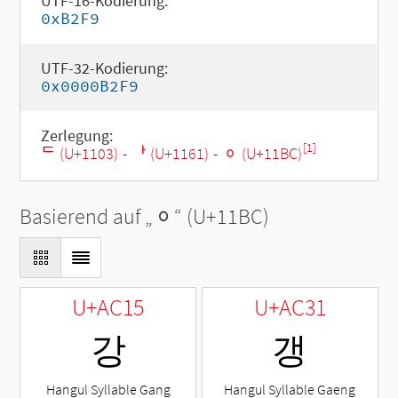
UTF-16-Kodierung:
0xB2F9
UTF-32-Kodierung:
0x0000B2F9
Zerlegung:
[1]
ᄃ (U+1103)
-
ᅡ (U+1161)
-
ᆼ (U+11BC)
Basierend auf „
ᆼ
“ (U+11BC)
U+AC15
U+AC31
강
갱
Hangul Syllable Gang
Hangul Syllable Gaeng