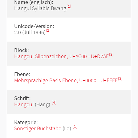
Name (englisch):
[1]
Hangul Syllable Bwang
Unicode-Version:
[2]
2.0 (Juli 1996)
Block:
[3]
Hangeul-Silbenzeichen, U+AC00 - U+D7AF
Ebene:
[3]
Mehrsprachige Basis-Ebene, U+0000 - U+FFFF
Schrift:
[4]
Hangeul
(Hang)
Kategorie:
[1]
Sonstiger Buchstabe
(Lo)