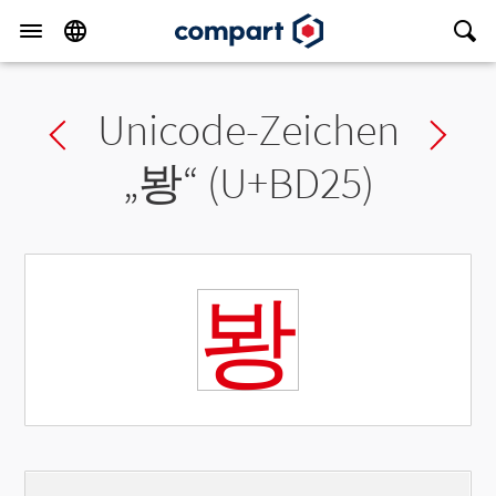
Unicode-Zeichen
Previous char
Ne
„
봥
“ (U+BD25)
봥