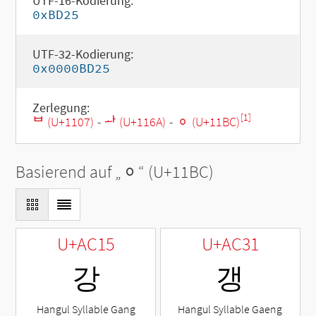
UTF-16-Kodierung:
0xBD25
UTF-32-Kodierung:
0x0000BD25
Zerlegung:
[1]
ᄇ (U+1107)
-
ᅪ (U+116A)
-
ᆼ (U+11BC)
Basierend auf „
ᆼ
“ (U+11BC)
U+AC15
U+AC31
강
갱
Hangul Syllable Gang
Hangul Syllable Gaeng