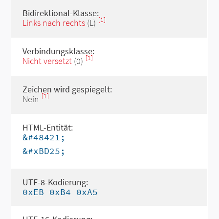
Bidirektional-Klasse:
[1]
Links nach rechts
(L)
Verbindungsklasse:
[1]
Nicht versetzt
(0)
Zeichen wird gespiegelt:
[1]
Nein
HTML-Entität:
&#48421;
&#xBD25;
UTF-8-Kodierung:
0xEB 0xB4 0xA5