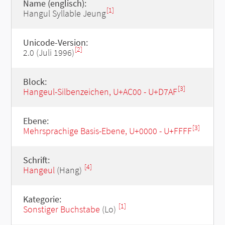
Name (englisch):
[1]
Hangul Syllable Jeung
Unicode-Version:
[2]
2.0 (Juli 1996)
Block:
[3]
Hangeul-Silbenzeichen, U+AC00 - U+D7AF
Ebene:
[3]
Mehrsprachige Basis-Ebene, U+0000 - U+FFFF
Schrift:
[4]
Hangeul
(Hang)
Kategorie:
[1]
Sonstiger Buchstabe
(Lo)