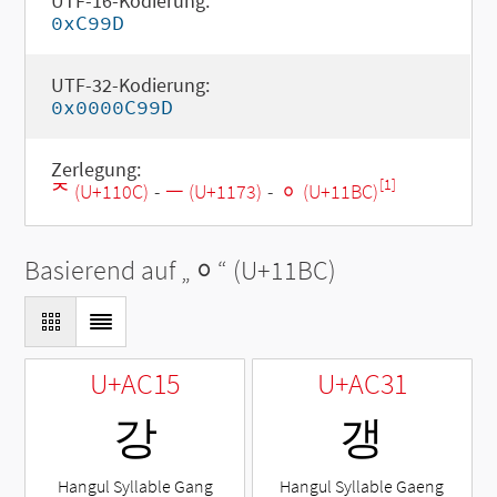
UTF-16-Kodierung:
0xC99D
UTF-32-Kodierung:
0x0000C99D
Zerlegung:
[1]
ᄌ (U+110C)
-
ᅳ (U+1173)
-
ᆼ (U+11BC)
Basierend auf „
ᆼ
“ (U+11BC)
U+AC15
U+AC31
강
갱
Hangul Syllable Gang
Hangul Syllable Gaeng