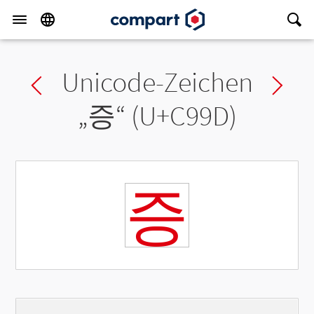
Unicode-Zeichen
Previous char
Ne
„
증
“ (U+C99D)
증