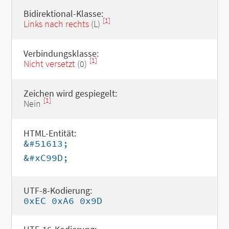
Bidirektional-Klasse:
[1]
Links nach rechts
(L)
Verbindungsklasse:
[1]
Nicht versetzt
(0)
Zeichen wird gespiegelt:
[1]
Nein
HTML-Entität:
&#51613;
&#xC99D;
UTF-8-Kodierung:
0xEC 0xA6 0x9D