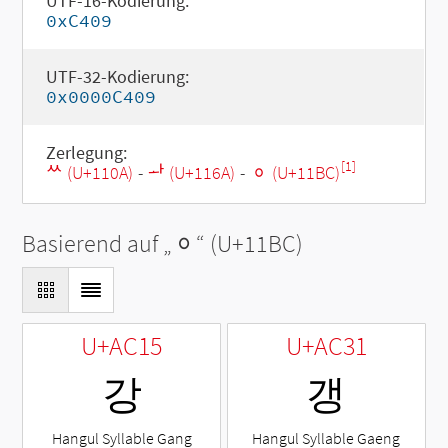
UTF-16-Kodierung:
0xC409
UTF-32-Kodierung:
0x0000C409
Zerlegung:
[1]
ᄊ (U+110A)
-
ᅪ (U+116A)
-
ᆼ (U+11BC)
Basierend auf „
ᆼ
“ (U+11BC)
U+AC15
U+AC31
강
갱
Hangul Syllable Gang
Hangul Syllable Gaeng