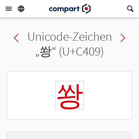
Unicode-Zeichen
Previous char
Ne
„
쐉
“ (U+C409)
쐉