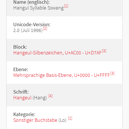
Name (englisch):
[1]
Hangul Syllable Sswang
Unicode-Version:
[2]
2.0 (Juli 1996)
Block:
[3]
Hangeul-Silbenzeichen, U+AC00 - U+D7AF
Ebene:
[3]
Mehrsprachige Basis-Ebene, U+0000 - U+FFFF
Schrift:
[4]
Hangeul
(Hang)
Kategorie:
[1]
Sonstiger Buchstabe
(Lo)